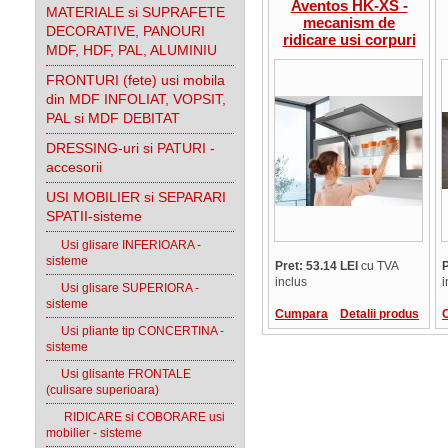
Aventos HK-XS -
MATERIALE si SUPRAFETE
mecanism de
DECORATIVE, PANOURI
ridicare usi corpuri
MDF, HDF, PAL, ALUMINIU
superioare cu rama
lata aluminiu
FRONTURI (fete) usi mobila
din MDF INFOLIAT, VOPSIT,
PAL si MDF DEBITAT
DRESSING-uri si PATURI -
accesorii
USI MOBILIER si SEPARARI
SPATII-sisteme
Usi glisare INFERIOARA -
sisteme
Pret: 53.14 LEI
cu TVA
P
inclus
i
Usi glisare SUPERIORA -
sisteme
Cumpara
Detalii produs
Usi pliante tip CONCERTINA -
sisteme
Usi glisante FRONTALE
(culisare superioara)
RIDICARE si COBORARE usi
mobilier - sisteme