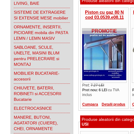
Produse aleatorii din categ
LIVING, BAIE
Piston cu gaz 80 N
SISTEME DE EXTRAGERE
cod 03.0539.e08.11
SI EXTENSIE MESE mobilier
ORNAMENTE, INSERTII,
PROMOTIE
PICIOARE mobila din PASTA
LEMN / LEMN MASIV
SABLOANE, SCULE,
UNELTE, MASINI BLUM
pentru PRELECRARE si
MONTAJ
MOBILIER BUCATARIE-
accesorii
Pret:
7.27 LEI
CHIUVETE, BATERII,
Pret nou: 6 LEI
cu TVA
P
ROBINETI si ACCESORII
inclus
i
Bucatarie
Cumpara
Detalii produs
ELECTROCASNICE
MANERE, BUTONI,
Produse aleatorii din categ
AGATATORI (CUIERE),
USI
CHEI, ORNAMENTE