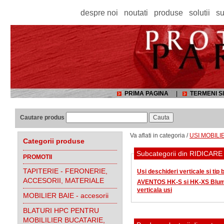
despre noi
noutati
produse
solutii
su
PRIMA PAGINA
|
TERMENI SI
Cautare produs
Va aflati in categoria /
USI MOBILIE
Categorii produse
Subcategorii
PROMOTII
TAPITERIE - FERONERIE,
Usi deschideri verticale si tip 
ACCESORII, MATERIALE
AVENTOS HK-S si HK-XS Blum - sisteme ridicare
verticala usi
MOBILIER BAIE - accesorii
BLATURI HPC PENTRU
MOBILILIER BUCATARIE,