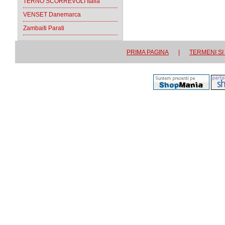
TERNO SCORREVOLI Italia
VENSET Danemarca
Zambaiti Parati
PRIMA PAGINA
|
TERMENI SI