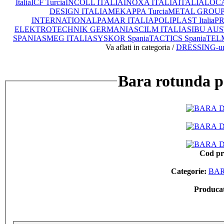
Italia
ICF Turcia
INCOLL ITALIA
INOXA ITALIA
ITALIA
LOCA
DESIGN ITALIA
MEKAPPA Turcia
METAL GROUP I
INTERNATIONAL
PAMAR ITALIA
POLIPLAST Italia
PR
ELEKTROTECHNIK GERMANIA
SCILM ITALIA
SIBU AUS
SPANIA
SMEG ITALIA
SYSKOR Spania
TACTICS Spania
TEL
Va aflati in categoria /
DRESSING-uri 
Bara rotunda p
Cod p
Categorie:
BAR
Produca