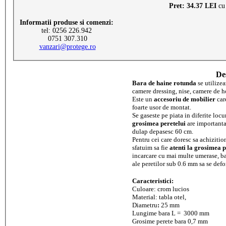
Pret: 34.37 LEI
cu
Informatii produse si comenzi:
tel: 0256 226.942
0751 307.310
vanzari@protege.ro
De
Bara de haine rotunda
se utilizea
camere dressing, nise, camere de ho
Este un
accesoriu de mobilier
car
foarte usor de montat.
Se gaseste pe piata in diferite locur
grosimea peretelui
are importanta
dulap depasesc 60 cm.
Pentru cei care doresc sa achizitio
sfatuim sa fie
atenti la grosimea p
incarcare cu mai multe umerase, ba
ale peretilor sub 0.6 mm sa se defor
Caracteristici:
Culoare:
crom lucios
Material: tabla otel,
Diametru
:
25 mm
Lungime bara L =
3000 mm
Grosime perete bara 0,7 mm