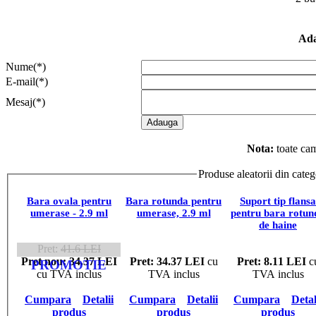
Ada
Nume(*)
E-mail(*)
Mesaj(*)
Nota:
toate cam
Produse aleatorii din categ
Bara ovala pentru
Bara rotunda pentru
Suport tip flansa
umerase - 2.9 ml
umerase, 2.9 ml
pentru bara rotun
de haine
Pret:
41.6 LEI
Pret nou: 34.37 LEI
Pret: 34.37 LEI
cu
Pret: 8.11 LEI
c
PROMOTIE
cu TVA inclus
TVA inclus
TVA inclus
Cumpara
Detalii
Cumpara
Detalii
Cumpara
Detal
produs
produs
produs