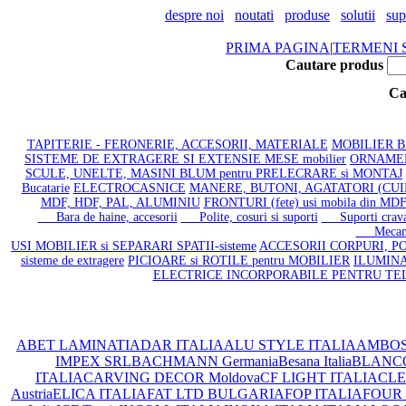
despre noi
noutati
produse
solutii
sup
PRIMA PAGINA
|
TERMENI S
Cautare produs
Ca
TAPITERIE - FERONERIE, ACCESORII, MATERIALE
MOBILIER BAI
SISTEME DE EXTRAGERE SI EXTENSIE MESE mobilier
ORNAMENT
SCULE, UNELTE, MASINI BLUM pentru PRELECRARE si MONTAJ
Bucatarie
ELECTROCASNICE
MANERE, BUTONI, AGATATORI (CU
MDF, HDF, PAL, ALUMINIU
FRONTURI (fete) usi mobila din M
Bara de haine, accesorii
Polite, cosuri si suporti
Suporti cravat
Mecanism
USI MOBILIER si SEPARARI SPATII-sisteme
ACCESORII CORPURI, PO
sisteme de extragere
PICIOARE si ROTILE pentru MOBILIER
ILUMINA
ELECTRICE INCORPORABILE PENTRU TE
ABET LAMINATI
ADAR ITALIA
ALU STYLE ITALIA
AMBOS
IMPEX SRL
BACHMANN Germania
Besana Italia
BLANC
ITALIA
CARVING DECOR Moldova
CF LIGHT ITALIA
CLEA
Austria
ELICA ITALIA
FAT LTD BULGARIA
FOP ITALIA
FOUR 