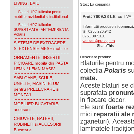
LIVING, BAIE
Stoc:
La comanda
Blaturi HPC fullcolor pentru
Pret: 7609.38 LEI
cu TV
mobilier rezidential si institutional
Blaturi HPC fullcolor
Informatii produse si comenzi:
SUPERTMATE - ANTIAMPRENTA
tel: 0256 226.942
Polaris
0751 307.310
vanzari@protege.ro
SISTEME DE EXTRAGERE
ShareThis
SI EXTENSIE MESE mobilier
ORNAMENTE, INSERTII,
Descriere produs:
Blaturile pentru mo
PICIOARE mobila din PASTA
LEMN / LEMN MASIV
colectia
Polaris
su
mate.
SABLOANE, SCULE,
UNELTE, MASINI BLUM
Aceste blaturi se d
pentru PRELECRARE si
suprafata
pronunta
MONTAJ
in fiecare decor.
MOBILIER BUCATARIE-
Ele
sunt
foarte
re
accesorii
mici
reparații ale
CHIUVETE, BATERII,
zgarieturi). Aceas
ROBINETI si ACCESORII
laminatele tradițio
Bucatarie