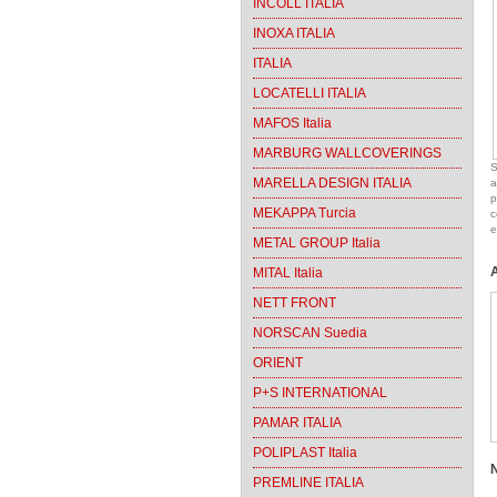
INCOLL ITALIA
INOXA ITALIA
ITALIA
LOCATELLI ITALIA
MAFOS Italia
MARBURG WALLCOVERINGS
S
MARELLA DESIGN ITALIA
a
p
MEKAPPA Turcia
c
e
METAL GROUP Italia
MITAL Italia
NETT FRONT
NORSCAN Suedia
ORIENT
P+S INTERNATIONAL
PAMAR ITALIA
POLIPLAST Italia
PREMLINE ITALIA