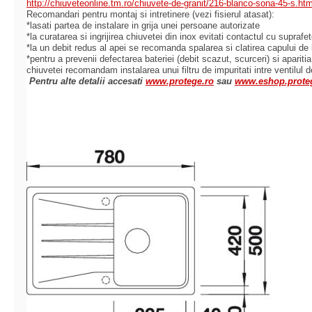
http://chiuveteonline.tm.ro/chiuvete-de-granit/216-blanco-sona-45-s.htm
Recomandari pentru montaj si intretinere (vezi fisierul atasat):
*lasati partea de instalare in grija unei persoane autorizate
*la curatarea si ingrijirea chiuvetei din inox evitati contactul cu supraf
*la un debit redus al apei se recomanda spalarea si clatirea capului de 
*pentru a prevenii defectarea bateriei (debit scazut, scurceri) si aparit
chiuvetei recomandam instalarea unui filtru de impuritati intre ven
tilul 
Pentru alte detalii accesati
www.protege.ro
sau
www.eshop.prote