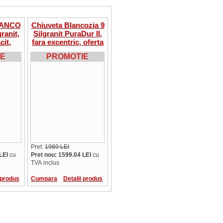
LANCO
Chiuveta Blancozia 9
ranit,
Silgranit PuraDur II,
fara excentric, oferta
,
IE
PROMOTIE
afea
Pret:
1989 LEI
LEI
cu
Pret nou: 1599.04 LEI
cu
TVA inclus
 produs
Cumpara
Detalii produs