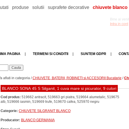
utati
produse
solutii
suprafete decorative
chiuvete blanco
Bine ai venit
Intra in cont
IMA PAGINA
|
TERMENI SI CONDITII
|
SUNTEM GDPR
|
CONT
a aflati in categoria /
CHIUVETE, BATERII, ROBINETI si ACCESORII Bucatarie
/
Ch
BLANCO SONA 45 S Silganit, 1 cuva mare si picurator, 9 culori
Cod produs:
519662 antracit, 519663 gri piatra, 519664 alumetalic, 519675
alb, 519666 iasmin, 519669 trufe, 519670 cafea, 525970 negru
Categorie:
CHIUVETE SILGRANIT BLANCO
Producator:
BLANCO GERMANIA