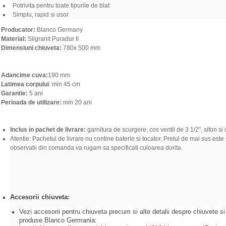
Potrivita pentru toat
e tipurile de blat
Simplu, rapid si usor
Producator:
Blanco Germany
Material:
Silgranit Puradur II
Dimensiuni chiuveta:
780x 500 mm
Adancime cuva:
190 mm
Latimea corpului
: min 45 cm
Garantie:
5 ani
Perioada de utilizare:
min 20 ani
Inclus in pachet de livrare:
garnitura de scurgere, cos ventil de 3 1/2", sifon si
Atentie: Pachetul de livrare nu contine baterie si tocator. Pretul de mai sus este
observatii din comanda va rugam sa specificati culoarea dorita.
Accesorii chiuveta:
Vezi accesorii pentru chiuveta precum si alte detalii despre chiuvete si
produse Blanco Germania: