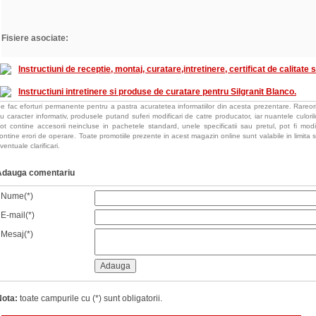
Fisiere asociate:
Instructiuni de receptie, montaj, curatare,intretinere, certificat de calitate 
Instructiuni intretinere si produse de curatare pentru Silgranit Blanco.
e fac eforturi permanente pentru a pastra acuratetea informatiilor din acesta prezentare. Rareori
u caracter informativ, produsele putand suferi modificari de catre producator, iar nuantele culorilor
ot contine accesorii neincluse in pachetele standard, unele specificatii sau pretul, pot fi mod
ontine erori de operare. Toate promotiile prezente in acest magazin online sunt valabile in limita s
ventuale clarificari.
Adauga comentariu
Nume(*)
E-mail(*)
Mesaj(*)
Nota:
toate campurile cu (*) sunt obligatorii.