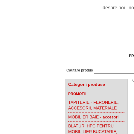
despre noi
no
PR
Cautare produs
V
Categorii produse
PROMOTII
TAPITERIE - FERONERIE,
ACCESORII, MATERIALE
MOBILIER BAIE - accesorii
BLATURI HPC PENTRU
MOBILILIER BUCATARIE,