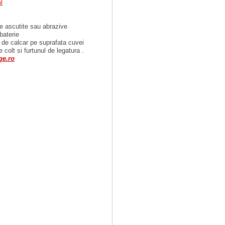
l
ete ascutite sau abrazive
baterie
ia de calcar pe suprafata cuvei
de colt si furtunul de legatura
.
ge.ro