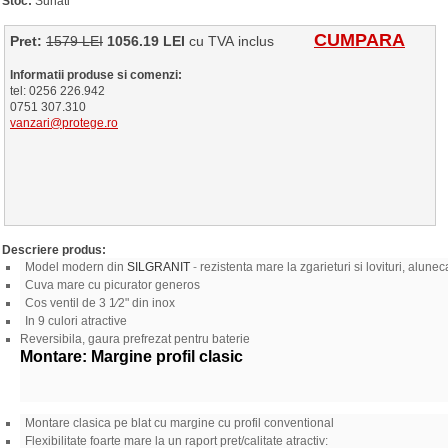
Stoc:
Sunati
CUMPARA
Pret:
1579 LEI
1056.19 LEI
cu TVA inclus
Informatii produse si comenzi:
tel: 0256 226.942
0751 307.310
vanzari@protege.ro
Descriere produs:
Model modern din
SILGRANIT
-
rezistenta mare la zgarieturi si lovituri, alune
Cuva mare cu picurator generos
Cos ventil de 3 1⁄2" din inox
In 9 culori atractive
Reversibila, gaura prefrezat pentru baterie
Montare: Margine profil clasic
Montare clasica pe blat cu margine cu profil conventional
Flexibilitate foarte mare la un raport pret/calitate atractiv: