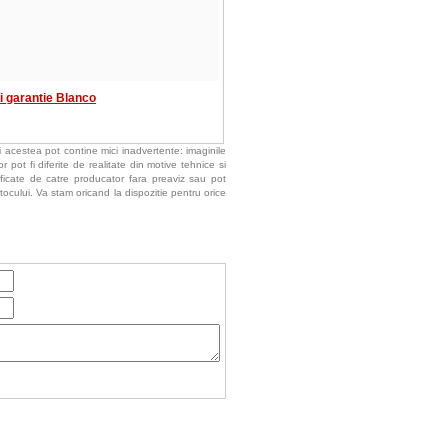
si garantie Blanco
 acestea pot contine mici inadvertente: imaginile
 pot fi diferite de realitate din motive tehnice si
ificate de catre producator fara preaviz sau pot
tocului. Va stam oricand la dispozitie pentru orice