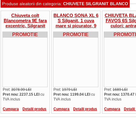
Produse aleatorii din categoria:
CHIUVETE SILGRANIT BLANCO
Chiuveta colt
BLANCO SONA XL 6
CHIUVETA B
Blancometra 9E fara
S Silganit, 1 cuva
FAVOS 6S Silg
excentric, Silgranit
mare si picurator, 9
culori: antracit,
PuraDur II, pentru
culori
sampanie
PROMOTIE
PROMOTIE
PROMOT
corp de colt de
alumetalic, c
900/900 mm
Pret:
3078.99 LEI
Pret:
1979 LEI
Pret:
1689 LEI
Pret nou: 2237.15 LEI
cu
Pret nou: 1199.04 LEI
cu
Pret nou: 1370.47 
TVA inclus
TVA inclus
TVA inclus
Cumpara
Detalii produs
Cumpara
Detalii produs
Cumpara
Detalii