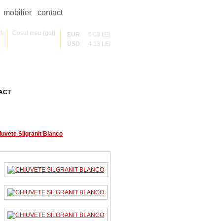
mobilier
contact
!
Cosul meu (gol)
EUR
:
5.03 LEI
USD
:
4.13 LEI
ACT
iuvete Silgranit Blanco