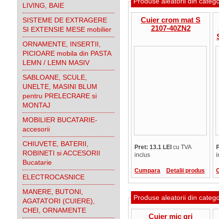
Produse aleatorii din categ
LIVING, BAIE
Cuier crom mat S
SISTEME DE EXTRAGERE
2107-40ZN2
SI EXTENSIE MESE mobilier
ORNAMENTE, INSERTII,
PICIOARE mobila din PASTA
LEMN / LEMN MASIV
SABLOANE, SCULE,
UNELTE, MASINI BLUM
pentru PRELECRARE si
MONTAJ
MOBILIER BUCATARIE-
accesorii
CHIUVETE, BATERII,
Pret: 13.1 LEI
cu TVA
P
ROBINETI si ACCESORII
inclus
i
Bucatarie
Cumpara
Detalii produs
ELECTROCASNICE
MANERE, BUTONI,
Produse aleatorii din categ
AGATATORI (CUIERE),
CHEI, ORNAMENTE
Cuier mic gri