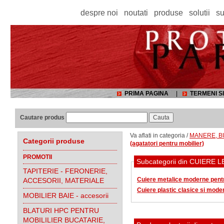
despre noi
noutati
produse
solutii
su
PRIMA PAGINA
|
TERMENI SI
Cautare produs
Va aflati in categoria /
MANERE, BU
Categorii produse
(agatatori pentru mobilier)
PROMOTII
TAPITERIE - FERONERIE,
Cuiere metalice moderne pentr
ACCESORII, MATERIALE
Cuiere plastic clasice si mode
MOBILIER BAIE - accesorii
BLATURI HPC PENTRU
MOBILILIER BUCATARIE,