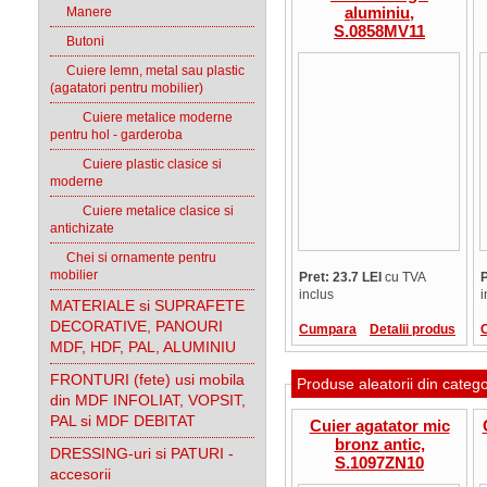
aluminiu,
Manere
S.0858MV11
Butoni
Cuiere lemn, metal sau plastic
(agatatori pentru mobilier)
Cuiere metalice moderne
pentru hol - garderoba
Cuiere plastic clasice si
moderne
Cuiere metalice clasice si
antichizate
Chei si ornamente pentru
mobilier
Pret: 23.7 LEI
cu TVA
P
inclus
i
MATERIALE si SUPRAFETE
DECORATIVE, PANOURI
Cumpara
Detalii produs
MDF, HDF, PAL, ALUMINIU
FRONTURI (fete) usi mobila
Produse aleatorii din categ
din MDF INFOLIAT, VOPSIT,
PAL si MDF DEBITAT
Cuier agatator mic
bronz antic,
DRESSING-uri si PATURI -
S.1097ZN10
accesorii