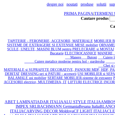
despre noi
noutati
produse
solutii
sup
PRIMA PAGINA
|
TERMENI S
Cautare produs
Ca
TAPITERIE - FERONERIE, ACCESORII, MATERIALE
MOBILIER BAI
SISTEME DE EXTRAGERE SI EXTENSIE MESE mobilier
ORNAMENT
SCULE, UNELTE, MASINI BLUM pentru PRELECRARE si MONTAJ
Bucatarie
ELECTROCASNICE
MANERE, 
Manere
Butoni
Cuiere lemn
Cuiere metalice moderne pentru hol - garderoba
Cuier
Chei si or
MATERIALE si SUPRAFETE DECORATIVE, PANOURI MDF, HDF, PA
DEBITAT
DRESSING-uri si PATURI - accesorii
USI MOBILIER si SEPAR
BALAMALE usi mobilier
SERTARE MOBILIER-sisteme de extragere
P
ACCESORII electrice, MULTIMEDIA, IT
LIFTURI ELECTRICE INCO
ABET LAMINATI
ADAR ITALIA
ALU STYLE ITALIA
AMBOS
IMPEX SRL
BACHMANN Germania
Besana Italia
BLANC
ITALIA
CARVING DECOR Moldova
CF LIGHT ITALIA
CLEA