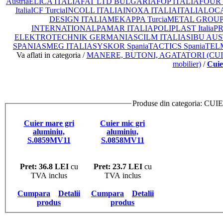
Austria
ELICA ITALIA
FAT LTD BULGARIA
FOP ITALIA
FOUR 
Italia
ICF Turcia
INCOLL ITALIA
INOXA ITALIA
ITALIA
LOCA
DESIGN ITALIA
MEKAPPA Turcia
METAL GROUP I
INTERNATIONAL
PAMAR ITALIA
POLIPLAST Italia
PR
ELEKTROTECHNIK GERMANIA
SCILM ITALIA
SIBU AUS
SPANIA
SMEG ITALIA
SYSKOR Spania
TACTICS Spania
TEL
Va aflati in categoria /
MANERE, BUTONI, AGATATORI (CU
mobilier)
/
Cuie
Produse din categoria:
Cuier mare gri
Cuier mic gri
aluminiu,
aluminiu,
S.0859MV11
S.0858MV11
Pret: 36.8 LEI
cu
Pret: 23.7 LEI
cu
TVA inclus
TVA inclus
Cumpara
Detalii
Cumpara
Detalii
produs
produs