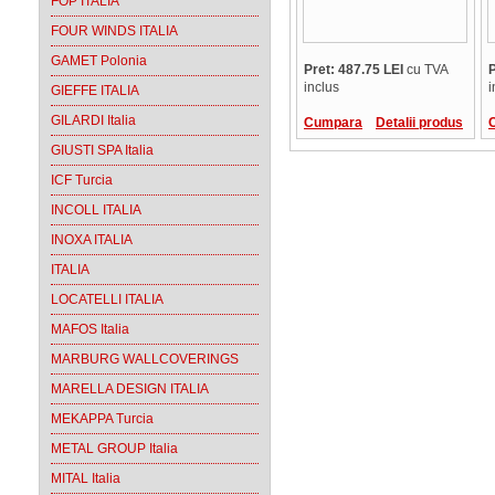
FOP ITALIA
FOUR WINDS ITALIA
GAMET Polonia
Pret: 487.75 LEI
cu TVA
P
inclus
i
GIEFFE ITALIA
GILARDI Italia
Cumpara
Detalii produs
GIUSTI SPA Italia
ICF Turcia
INCOLL ITALIA
INOXA ITALIA
ITALIA
LOCATELLI ITALIA
MAFOS Italia
MARBURG WALLCOVERINGS
MARELLA DESIGN ITALIA
MEKAPPA Turcia
METAL GROUP Italia
MITAL Italia