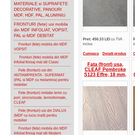
MATERIALE si SUPRAFETE
DECORATIVE, PANOURI
MDF, HDF, PAL, ALUMINIU
FRONTURI (fete) usi mobila
din MDF INFOLIAT, VOPSIT,
PAL si MDF DEBITAT
Pret: 450.33 LEI
cu TVA
P
inclus
i
Fronturi (fete) mobila din MDF
VOPSIT
Cumpara
Detalii produs
Fronturi (fete) mobila din MDF
Infoliat finisaj mat stil Clasic
Fata (front) usa,
CLEAF Pembroke
Fete (fronturi) usi din
S123 Effre, 18 mm,
ANTIAMPRENTA - SUPERMAT
cant ABS la
(PAL si MDF cu melamina) pentru
culoare, suprafata
mobilier
in relief, Italia,
Fete (fronturi) imitatie lemn cu
pret/mp
pori, sincronizate, termoformate,
CLEAF
Fete (fronturi) usi din DIALUX
(MDF cu luciu inalt) pentru
mobilier
Fronturi (fete) mobila din MDF
Infoliat finisaj mat stil Modern