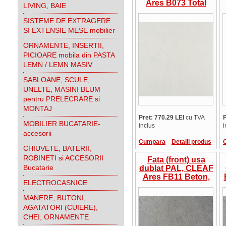
Ares B073 Total
LIVING, BAIE
White, 36 mm, cant
ABS la culoare,
SISTEME DE EXTRAGERE
suprafata in relief,
SI EXTENSIE MESE mobilier
Italia, pret/mp
ORNAMENTE, INSERTII,
PICIOARE mobila din PASTA
LEMN / LEMN MASIV
SABLOANE, SCULE,
UNELTE, MASINI BLUM
pentru PRELECRARE si
MONTAJ
Pret: 770.29 LEI
cu TVA
P
MOBILIER BUCATARIE-
inclus
i
accesorii
Cumpara
Detalii produs
CHIUVETE, BATERII,
ROBINETI si ACCESORII
Fata (front) usa
Bucatarie
dublat PAL, CLEAF
Ares FB11 Beton,
ELECTROCASNICE
36 mm, cant ABS la
culoare, suprafata
MANERE, BUTONI,
in relief, Italia,
AGATATORI (CUIERE),
pret/mp
CHEI, ORNAMENTE