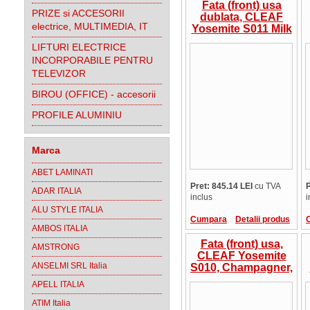
Fata (front) usa
PRIZE si ACCESORII
dublata, CLEAF
electrice, MULTIMEDIA, IT
Yosemite S011 Milk
Shake, 36mm, cant
LIFTURI ELECTRICE
ABS la culoare,
INCORPORABILE PENTRU
suprafata in relief,
TELEVIZOR
Italia, pret/mp
BIROU (OFFICE) - accesorii
PROFILE ALUMINIU
Marca
ABET LAMINATI
Pret: 845.14 LEI
cu TVA
P
ADAR ITALIA
inclus
i
ALU STYLE ITALIA
Cumpara
Detalii produs
AMBOS ITALIA
Fata (front) usa,
AMSTRONG
CLEAF Yosemite
ANSELMI SRL Italia
S010, Champagner,
cant ABS la
APELL ITALIA
culoare, suprafata
in relief, Italia,
ATIM Italia