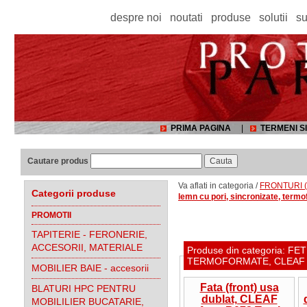
despre noi
noutati
produse
solutii
su
PRIMA PAGINA
|
TERMENI SI
Cautare produs
Va aflati in categoria /
FRONTURI (f
Categorii produse
lemn cu pori, sincronizate, ter
PROMOTII
TAPITERIE - FERONERIE,
ACCESORII, MATERIALE
Produse din categoria: 
TERMOFORMATE, CLEAF
MOBILIER BAIE - accesorii
Fata (front) usa
BLATURI HPC PENTRU
dublat, CLEAF
MOBILILIER BUCATARIE,