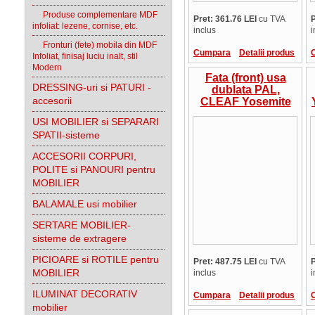
Produse complementare MDF
Pret: 361.76 LEI
cu TVA
P
infoliat: lezene, cornise, etc.
inclus
i
Fronturi (fete) mobila din MDF
Cumpara
Detalii produs
Infoliat, finisaj luciu inalt, stil
Modern
Fata (front) usa
DRESSING-uri si PATURI -
dublata PAL,
accesorii
CLEAF Yosemite
S013, Old Jack, 36
USI MOBILIER si SEPARARI
mm, cant ABS la
SPATII-sisteme
culoare, suprafata
in relief, Italia,
ACCESORII CORPURI,
pret/mp
POLITE si PANOURI pentru
MOBILIER
BALAMALE usi mobilier
SERTARE MOBILIER-
sisteme de extragere
PICIOARE si ROTILE pentru
Pret: 487.75 LEI
cu TVA
P
MOBILIER
inclus
i
ILUMINAT DECORATIV
Cumpara
Detalii produs
mobilier