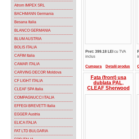
pret/mp
Atrom IMPEX SRL
BACHMANN Germania
Besana Italia
BLANCO GERMANIA
BLUM AUSTRIA
BOLIS ITALIA
Pret: 399.18 LEI
cu TVA
P
CAFIM Italia
inclus
i
CAMAR ITALIA
Cumpara
Detalii produs
CARVING DECOR Moldova
Fata (front) usa
CF LIGHT ITALIA
dublata PAL,
CLEAF Sherwood
CLEAF SPA Italia
B073 Bianco Total,
COMPAGNUCCI ITALIA
36 mm, cant ABS la
culoare, suprafata
EFFEGI BREVETTI Italia
in relief, Italia,
pret/mp
EGGER Austria
ELICA ITALIA
FAT LTD BULGARIA