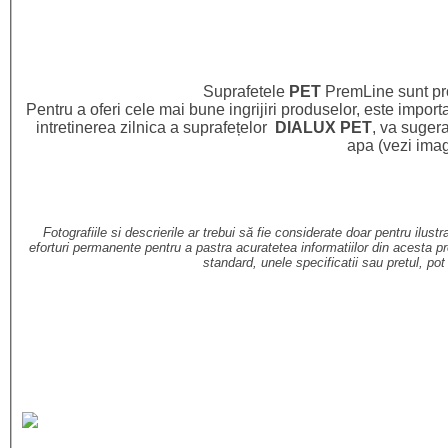
Suprafetele
PET
PremLine sunt prot
Pentru a oferi cele mai bune ingrijiri produselor, este import
intretinerea zilnica a suprafețelor
DIALUX PET
, va sugera
apa (vezi imag
Fotografiile si descrierile ar trebui să fie considerate doar pentru ilu
eforturi permanente pentru a pastra acuratetea informatiilor din acesta pre
standard, unele specificatii sau pretul, po