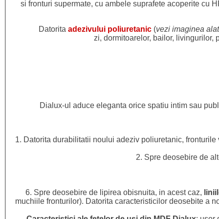
si fronturi supermate, cu ambele suprafete acoperite cu H
Datorita
adezivului poliuretanic
(
vezi imaginea alat
zi, dormitoarelor, bailor, livingurilor,
P
Dialux-ul aduce eleganta orice spatiu intim sau publi
1. Datorita durabilitatii noului adeziv poliuretanic, fronturil
2. Spre deosebire de alt
6. Spre deosebire de lipirea obisnuita, in acest caz,
lini
muchiile fronturilor). Datorita caracteristicilor deosebite a n
Caracteristici ale fetelor de usi din MDF Dialux
: usor 