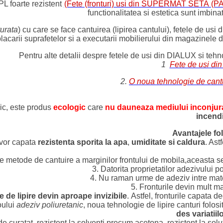
PL foarte rezistent
(Fete (fronturi) usi din SUPERMAT SETA (PA
functionalitatea si estetica sunt imbina
urata
)
cu care se face cantuirea (lipirea cantului), fetele de usi
 placarii suprafetelor si a executarii mobilierului din magazinele de 
entru alte detalii despre fetele de usi din DIALUX si tehnolo
1
.
Fete de usi di
2.
O noua tehnologie de cantu
c, este produs
ecologic
care
nu dauneaza mediului inconjur
incend
Avantajele fol
e vor capata
rezistenta sporita la apa
,
umiditate si caldura
. Ast
e metode de cantuire a marginilor frontului de mobila,aceasta se r
3. Datorita proprietatilor adezivului p
4. Nu raman urme de adeziv intre mater
5. Fronturile devin mult ma
ile de lipire devin aproape invizibile
. Astfel, fronturile capata 
oului
adeziv poliuretanic
, noua tehnologie de lipire canturi folos
des variatiil
de curatat, rezistent la solventi precum acetona, rezistent la solu