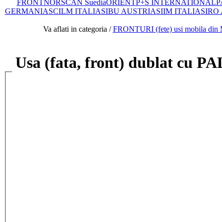
FRONT
NORSCAN Suedia
ORIENT
P+S INTERNATIONAL
P
GERMANIA
SCILM ITALIA
SIBU AUSTRIA
SIIM ITALIA
SIRO
Va aflati in categoria /
FRONTURI (fete) usi mobila d
Usa (fata, front) dublat cu P