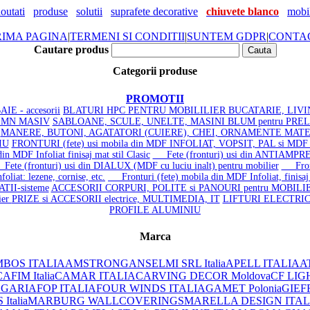
outati
produse
solutii
suprafete decorative
chiuvete blanco
mobil
RIMA PAGINA
|
TERMENI SI CONDITII
|
SUNTEM GDPR
|
CONTA
Cautare produs
Categorii produse
PROMOTII
IE - accesorii
BLATURI HPC PENTRU MOBILILIER BUCATARIE, LIVI
LEMN MASIV
SABLOANE, SCULE, UNELTE, MASINI BLUM pentru PRE
MANERE, BUTONI, AGATATORI (CUIERE), CHEI, ORNAMENTE
MATE
IU
FRONTURI (fete) usi mobila din MDF INFOLIAT, VOPSIT, PAL si MD
 MDF Infoliat finisaj mat stil Clasic
Fete (fronturi) usi din ANTIAMPRE
te (fronturi) usi din DIALUX (MDF cu luciu inalt) pentru mobilier
Frontu
liat: lezene, cornise, etc.
Fronturi (fete) mobila din MDF Infoliat, finisaj l
TII-sisteme
ACCESORII CORPURI, POLITE si PANOURI pentru MOBILI
ier
PRIZE si ACCESORII electrice, MULTIMEDIA, IT
LIFTURI ELECTRI
PROFILE ALUMINIU
Marca
BOS ITALIA
AMSTRONG
ANSELMI SRL Italia
APELL ITALIA
AT
AFIM Italia
CAMAR ITALIA
CARVING DECOR Moldova
CF LIG
LGARIA
FOP ITALIA
FOUR WINDS ITALIA
GAMET Polonia
GIEF
Italia
MARBURG WALLCOVERINGS
MARELLA DESIGN ITAL