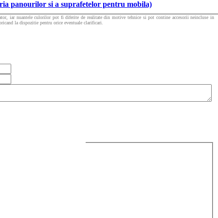
 panourilor si a suprafetelor pentru mobila)
or, iar nuantele culorilor pot fi diferite de realitate din motive tehnice si pot contine accesorii neincluse in
icand la dispozitie pentru orice eventuale clarificari.
ALT) PENTRU MOBILIER