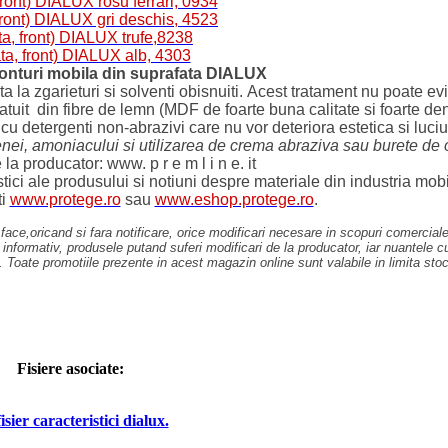
front) DIALUX rosu ferrari, 0934
front) DIALUX gri deschis, 4523
ta, front) DIALUX trufe,8238
ta, front) DIALUX alb, 4303
nturi mobila din suprafata DIALUX
a la zgarieturi si solventi obisnuiti. Acest tratament nu poate 
it din fibre de lemn (MDF de foarte buna calitate si foarte dens),
detergenti non-abrazivi care nu vor deteriora estetica si luciul s
tilenei, amoniacului si utilizarea de crema abraziva sau burete de
la producator: www. p r e m l i n e. it
ici ale produsului si notiuni despre materiale din industria mobil
ti
www.protege.ro
sau
www.eshop.protege.ro
.
a face,oricand si fara notificare, orice modificari necesare in scopuri comercia
formativ, produsele putand suferi modificari de la producator, iar nuantele culo
. Toate promotiile prezente in acest magazin online sunt valabile in limita stoc
Fisiere asociate:
fisier caracteristici dialux.