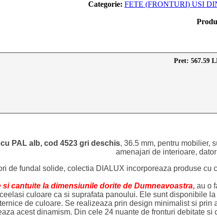
Categorie:
FETE (FRONTURI) USI D
Produ
Pret: 567.59 L
cu PAL alb, cod 4523 gri deschis
, 36.5 mm, pentru mobilier, 
amenajari de interioare, dator
lori de fundal solide, colectia DIALUX incorporeaza produse cu c
e
si cantuite la dimensiunile dorite de Dumneavoastra
,
au o fa
eelasi culoare ca si suprafata panoului. Ele sunt disponibile la
rnice de culoare. Se realizeaza prin design minimalist si prin al
aza acest dinamism. Din cele 24 nuante de fronturi debitate si c