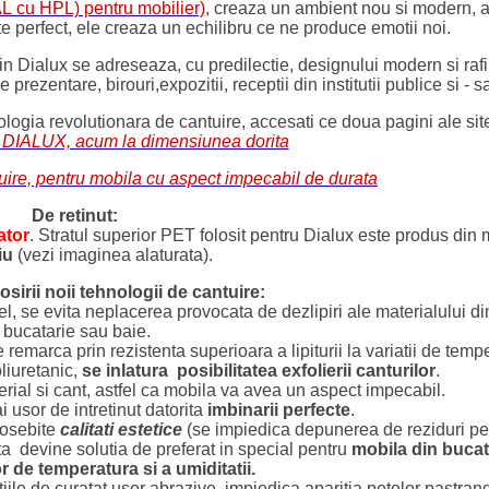
L cu HPL) pentru mobilier)
, creaza un ambient nou si modern, a
te perfect, ele creaza un echilibru ce ne produce emotii noi.
 din Dialux se adreseaza, cu predilectie, designului modern si rafi
prezentare, birouri,expozitii, receptii din institutii publice si - sa
gia revolutionara de cantuire, accesati ce doua pagini ale si
n DIALUX, acum la dimensiunea dorita
ire, pentru mobila cu aspect impecabil de durata
De retinut:
ator
. Stratul superior PET folosit pentru Dialux este produs din 
iu
(vezi imaginea alaturata).
osirii noii tehnologii de cantuire:
fel, se evita neplacerea provocata de dezlipiri ale materialului 
bucatarie sau baie.
emarca prin rezistenta superioara a lipiturii la variatii de tempe
oliuretanic,
se inlatura posibilitatea exfolierii canturilor
.
ial si cant, astfel ca mobila va avea un aspect impecabil.
i usor de intretinut datorita
imbinarii perfecte
.
deosebite
calitati estetice
(se impiedica depunerea de reziduri pe li
ita devine solutia de preferat in special pentru
mobila din bucat
or de temperatura si a umiditatii.
tiile de curatat usor abrazive, impiedica aparitia petelor pastrand