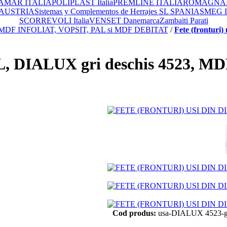
AMAR ITALIA
POLIPLAST Italia
PREMLINE ITALIA
ROMAGNAPL
 AUSTRIA
Sistemas y Complementos de Herrajes SL SPANIA
SMEG 
SCORREVOLI Italia
VENSET Danemarca
Zambaiti Parati
in MDF INFOLIAT, VOPSIT, PAL si MDF DEBITAT
/
Fete (fronturi)
AL, DIALUX gri deschis 4523, MDF
Cod produs:
usa-DIALUX 4523-gr