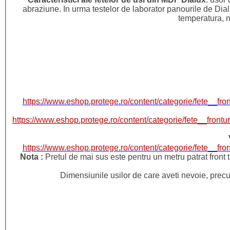
abraziune. In urma testelor de laborator panourile de Dialu
temperatura, ni
https://www.eshop.protege.ro/content/categorie/fete__
https://www.eshop.protege.ro/content/categorie/fete__fro
https://www.eshop.protege.ro/content/categorie/fete__
Nota :
Pretul de mai sus este pentru un metru patrat front 
Dimensiunile usilor de care aveti nevoie, precu