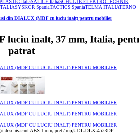
ASTIC Italia
SALICE Italia
SCHULTE ELEKTROTECHNIK
ITALIA
SYSKOR Spania
TACTICS Spania
TELMA ITALIA
TERNO
 usi din DIALUX (MDF cu luciu inalt) pentru mobilier
 luciu inalt, 37 mm, Italia, pent
patrat
i deschis-cant ABS 1 mm, pret / mp,UDL.DLX-4523DP