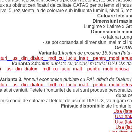
x au obtinut certificatul de calitate CATAS pentru lemn si industri
vel 5, rezistenta la de colorare sub influenta luminii, nivel 5, re
Culoare fete usi
Dimensiuni maxime 
Lungime x Latime x Gr
Dimensiunile minim
- o latura (Lu
- se pot comanda si dimensiuni mai mici i
OPTIU
Varianta 1
.fronturi de grosime 18,5 mm (fat
fronturi__usi_din_dialux__mdf_cu_luciu_inalt__pentru_mobilie
V
arianta 2
.fronturi dublate cu
același material DIALUX (fa
nturi__usi_din_dialux__mdf_cu_luciu_inalt__pentru_mobilier/
Varianta 3
. fronturi economice dublate cu
PAL diferit de Dialux
fronturi__usi_din_dialux__mdf_cu_luciu_inalt__pentru_mobilie
taiat si cantuit. Fetele (fronturile) de usi sunt produse personal
dupa c
m si codul de culoare al fetelor de usi din DIALUX, va rugam sa 
Finisaje disponibile
ale fronturil
Usa (fata
Usa (fa
Usa (fa
Usa (fat