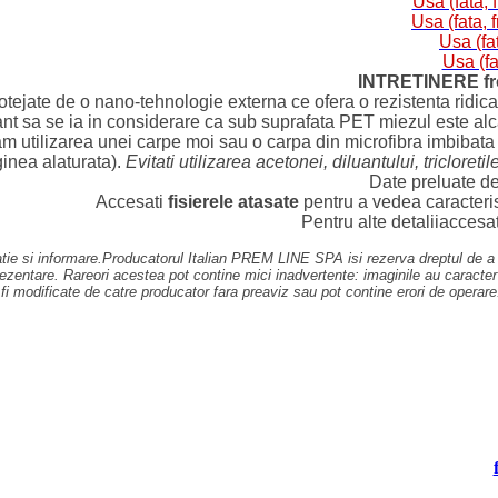
Usa (fata, 
Usa (fata, 
Usa (fa
Usa (fa
INTRETINERE fro
ejate de o nano-tehnologie externa ce ofera o rezistenta ridicat
ant sa se ia in considerare ca sub suprafata PET miezul este alcatu
m utilizarea unei carpe moi sau o carpa din microfibra imbibata cu 
inea alaturata).
Evitati utilizarea acetonei, diluantului, triclore
Date preluate de 
Accesati
fisierele atasate
pentru a vedea caracterist
Pentru alte detaliiaccesa
stratie si informare.Producatorul Italian PREM LINE SPA isi rezerva dreptul de 
zentare. Rareori acestea pot contine mici inadvertente: imaginile au caracter in
t fi modificate de catre producator fara preaviz sau pot contine erori de operare