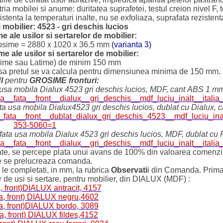
a mobilei si anume: duritatea suprafetei, testul creion nivel F, t
zistenta la temperaturi inalte, nu se exfoliaza, suprafata rezisten
 mobilier: 4523 - gri deschis lucios
ale usilor si sertarelor de mobilier:
osime = 2880 x 1020 x 36.5 mm
(varianta 3)
e ale usilor si sertarelor de mobilier:
ngime sau Latime) de minim 150 mm
nsa pretul se va calcula pentru dimensiunea minima de 150 mm.
NI
pentru
GROSIME fronturi:
a usa mobila Dialux 4523 gri deschis lucios, MDF, cant ABS 1 m
r/usa__fata__front__dialux__gri_deschis__mdf_luciu_inalt__it
ta usa mobila Dialux4523 gri deschis lucios, dublat cu Dialux,
usa__fata__front__dublat_dialux_gri_deschis_4523__mdf_luciu
353-5060=1
 (fata usa mobila Dialux 4523 gri deschis lucios, MDF, dublat c
r/usa__fata__front__dialux__gri_deschis__mdf_luciu_inalt__it
izate, se percepe plata unui avans de 100% din valoarea comenzii 
e se prelucreaza comanda.
le completati, in mm, la rubrica
Observati
i din Comanda. Prima c
or de usi si sertare, pentru mobilier, din DIALUX (MDF) :
, front)DIALUX antracit, 4157
ta, front) DIALUX negru,4602
ta, front)DIALUX bordo, 3089
a, front) DIALUX fildes,4152