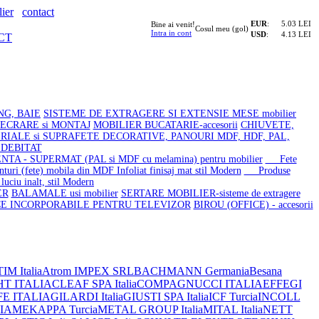
ier
contact
EUR
:
5.03 LEI
Bine ai venit!
Cosul meu (gol)
Intra in cont
USD
:
4.13 LEI
CT
NG, BAIE
SISTEME DE EXTRAGERE SI EXTENSIE MESE mobilier
LECRARE si MONTAJ
MOBILIER BUCATARIE-accesorii
CHIUVETE,
RIALE si SUPRAFETE DECORATIVE, PANOURI MDF, HDF, PAL,
F DEBITAT
NTA - SUPERMAT (PAL si MDF cu melamina) pentru mobilier
Fete
ri (fete) mobila din MDF Infoliat finisaj mat stil Modern
Produse
uciu inalt, stil Modern
ER
BALAMALE usi mobilier
SERTARE MOBILIER-sisteme de extragere
CE INCORPORABILE PENTRU TELEVIZOR
BIROU (OFFICE) - accesorii
IM Italia
Atrom IMPEX SRL
BACHMANN Germania
Besana
HT ITALIA
CLEAF SPA Italia
COMPAGNUCCI ITALIA
EFFEGI
FE ITALIA
GILARDI Italia
GIUSTI SPA Italia
ICF Turcia
INCOLL
IA
MEKAPPA Turcia
METAL GROUP Italia
MITAL Italia
NETT