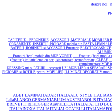
despre noi
n
P
TAPITERIE - FERONERIE, ACCESORII, MATERIALE
MOBILIER BA
ORNAMENTE, INSERTII, PICIOARE mobila din PASTA LEMN / 
BATERII, ROBINETI si ACCESORII Bucatarie
ELECTROCASNICE
ALUMIN
Fronturi (fete) mobila din MDF VOPSIT
Fronturi (fete) mobila din
(fronturi) imitatie lemn cu pori, sincronizate, termoformate, CLEAF
Fe
complementare MDF info
DRESSING-uri si PATURI - accesorii
USI MOBILIER si SEPARARI SPA
PICIOARE si ROTILE pentru MOBILIER
ILUMINAT DECORATIV mobil
ABET LAMINATI
ADAR ITALIA
ALU STYLE ITALIA
AM
Italia
BLANCO GERMANIA
BLUM AUSTRIA
BOLIS ITALIA
C
BREVETTI Italia
EGGER Austria
ELICA ITALIA
FAT LTD BU
ITALIA
INOXA ITALIA
ITALIA
LOCATELLI ITALIA
MAFOS 