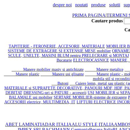
despre noi
noutati
produse
solutii
sup
PRIMA PAGINA
|
TERMENI S
Cautare produs
Ca
TAPITERIE - FERONERIE, ACCESORII, MATERIALE
MOBILIER BAI
SISTEME DE EXTRAGERE SI EXTENSIE MESE mobilier
ORNAMENT
SCULE, UNELTE, MASINI BLUM pentru PRELECRARE si MONTAJ
Bucatarie
ELECTROCASNICE
MANERE, 
Manere mobilier masiv si antichizate
Manere metalice
Ma
Manere plastic
Manere usi glisante
Manere plastic - mobi
mobila stil si recondit
Butoni
Cuiere lemn, metal sau plastic (aga
MATERIALE si SUPRAFETE DECORATIVE, PANOURI MDF, HDF, PA
DEBITAT
DRESSING-uri si PATURI - accesorii
USI MOBILIER si SEPAR
BALAMALE usi mobilier
SERTARE MOBILIER-sisteme de extragere
P
ACCESORII electrice, MULTIMEDIA, IT
LIFTURI ELECTRICE INCO
ABET LAMINATI
ADAR ITALIA
ALU STYLE ITALIA
AMBOS
IMPEX SRL
BACHMANN Germania
Besana Italia
BLANC