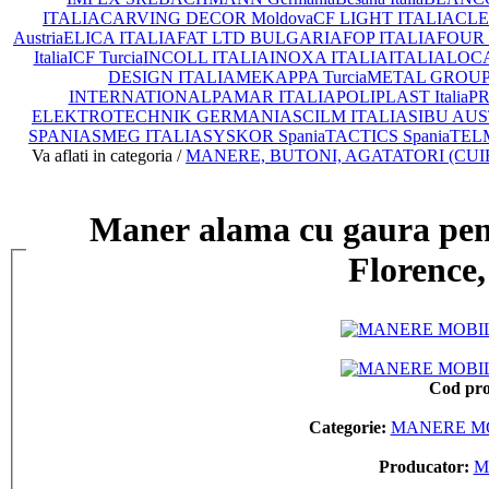
ITALIA
CARVING DECOR Moldova
CF LIGHT ITALIA
CLEA
Austria
ELICA ITALIA
FAT LTD BULGARIA
FOP ITALIA
FOUR 
Italia
ICF Turcia
INCOLL ITALIA
INOXA ITALIA
ITALIA
LOCA
DESIGN ITALIA
MEKAPPA Turcia
METAL GROUP I
INTERNATIONAL
PAMAR ITALIA
POLIPLAST Italia
PR
ELEKTROTECHNIK GERMANIA
SCILM ITALIA
SIBU AUS
SPANIA
SMEG ITALIA
SYSKOR Spania
TACTICS Spania
TEL
Va aflati in categoria /
MANERE, BUTONI, AGATATORI (CUI
Maner alama cu gaura 
Florence,
Cod pr
Categorie:
MANERE MO
Producator:
M