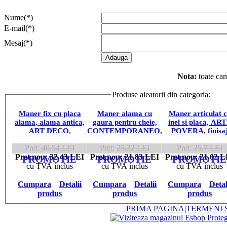
Nume(*)
E-mail(*)
Mesaj(*)
Nota:
toate cam
Produse aleatorii din categoria:
MAN
Maner fix cu placa
Maner alama cu
Maner articulat 
alama, alama antica,
gaura pentru cheie,
inel si placa, AR
ART DECO,
CONTEMPORANEO,
POVERA, finisa
18900.12800.03
Florence,
alama antica,
Pret:
40.54 LEI
Pret:
25.32 LEI
Pret:
25.7 LEI
15342.09601.09
12321.06600.03
Pret nou: 32.43 LEI
Pret nou: 21.83 LEI
Pret nou: 21.02 L
PROMOTIE
PROMOTIE
PROMOTIE
cu TVA inclus
cu TVA inclus
cu TVA inclus
Cumpara
Detalii
Cumpara
Detalii
Cumpara
Detal
produs
produs
produs
PRIMA PAGINA
|
TERMENI S