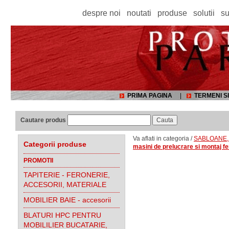
despre noi
noutati
produse
solutii
su
PRIMA PAGINA
|
TERMENI SI
Cautare produs
Va aflati in categoria /
SABLOANE, 
Categorii produse
masini de prelucrare si montaj f
PROMOTII
TAPITERIE - FERONERIE,
ACCESORII, MATERIALE
MOBILIER BAIE - accesorii
BLATURI HPC PENTRU
MOBILILIER BUCATARIE,