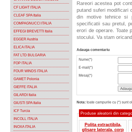
Rareori acestea pot cont
CF LIGHT ITALIA
putand suferi modificari d
CLEAF SPA Italia
din motive tehnice si 
specificatii sau pretul, 
COMPAGNUCCI ITALIA
erori de operare. Toate p
EFFEGI BREVETTI Italia
stocului. Va stam oricand 
EGGER Austria
ELICA ITALIA
Adauga comentariu
FAT LTD BULGARIA
Nume(*)
FOP ITALIA
E-mail(*)
FOUR WINDS ITALIA
Mesaj(*)
GAMET Polonia
GIEFFE ITALIA
GILARDI Italia
Nota:
toate campurile cu (*) sunt ob
GIUSTI SPA Italia
ICF Turcia
Produse aleatorii din categ
INCOLL ITALIA
Polita extractibila,
INOXA ITALIA
glisare laterala, corp