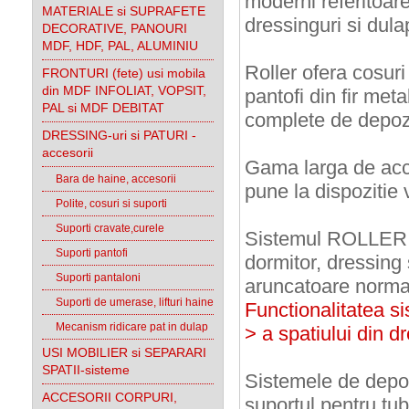
moderni referitoare
MATERIALE si SUPRAFETE
dressinguri si dula
DECORATIVE, PANOURI
MDF, HDF, PAL, ALUMINIU
Roller ofera cosuri 
FRONTURI (fete) usi mobila
din MDF INFOLIAT, VOPSIT,
pantofi din fir meta
PAL si MDF DEBITAT
complete de depoz
DRESSING-uri si PATURI -
accesorii
Gama larga de acc
Bara de haine, accesorii
pune la dispozitie
Polite, cosuri si suporti
Suporti cravate,curele
Sistemul ROLLER es
Suporti pantofi
dormitor, dressing
Suporti pantaloni
aruncatoare norma
Suporti de umerase, lifturi haine
Functionalitatea s
Mecanism ridicare pat in dulap
> a spatiului din d
USI MOBILIER si SEPARARI
SPATII-sisteme
Sistemele de depoz
ACCESORII CORPURI,
suportul pentru tub