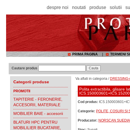
despre noi
noutati
produse
solutii
su
PRIMA PAGINA
|
TERMENI SI
Cautare produs
Va aflati in categoria /
DRESSING-ur
Categorii produse
Polita extractibila, glisare
PROMOTII
ICS.150003601+ICS.1520
TAPITERIE - FERONERIE,
Cod produs:
ICS.150003601+IC
ACCESORII, MATERIALE
Categorie:
POLITE, COSURI SI
MOBILIER BAIE - accesorii
Producator:
NORSCAN SUEDIA
BLATURI HPC PENTRU
MOBILILIER BUCATARIE,
Stoc:
Sunati