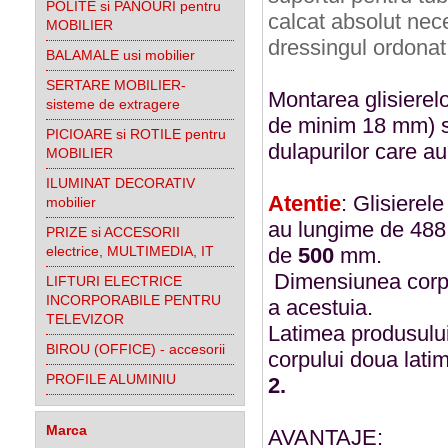
POLITE si PANOURI pentru
calcat
absolut nece
MOBILIER
dressingul ordonat
BALAMALE usi mobilier
SERTARE MOBILIER-
Montarea glisierelo
sisteme de extragere
de minim 18 mm) si 
PICIOARE si ROTILE pentru
dulapurilor care a
MOBILIER
ILUMINAT DECORATIV
Atentie
: Glisierel
mobilier
au lungime de 488 
PRIZE si ACCESORII
electrice, MULTIMEDIA, IT
de
500
mm.
Dimensiunea corpul
LIFTURI ELECTRICE
INCORPORABILE PENTRU
a acestuia.
TELEVIZOR
Latimea produsului
BIROU (OFFICE) - accesorii
corpului doua latim
PROFILE ALUMINIU
2.
Marca
AVANTAJE: