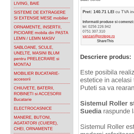
LIVING, BAIE
Pret: 140.71 LEI
cu TVA
SISTEME DE EXTRAGERE
SI EXTENSIE MESE mobilier
Informatii produse si comenzi:
ORNAMENTE, INSERTII,
tel: 0256 226.942
0751 307.310
PICIOARE mobila din PASTA
vanzari@protege.ro
LEMN / LEMN MASIV
ShareThis
SABLOANE, SCULE,
UNELTE, MASINI BLUM
Descriere produs:
pentru PRELECRARE si
MONTAJ
Este posibila reali
MOBILIER BUCATARIE-
estetice in acelasi
accesorii
Puteti sa va rearan
CHIUVETE, BATERII,
ROBINETI si ACCESORII
Bucatarie
Sistemul Roller 
ELECTROCASNICE
Suedia
raspunde la
MANERE, BUTONI,
AGATATORI (CUIERE),
Sistemul Roller es
CHEI, ORNAMENTE