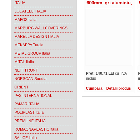
600mm, gri aluminiu,
ITALIA
Sistem ROLLER,
LOCATELLI ITALIA
ICS.150003601+ICS.1520
MAFOS Italia
MARBURG WALLCOVERINGS
MARELLA DESIGN ITALIA
MEKAPPA Turcia
METAL GROUP Italia
MITAL Italia
NETT FRONT
Pret: 140.71 LEI
cu TVA
P
inclus
i
NORSCAN Suedia
ORIENT
Cumpara
Detalii produs
P+S INTERNATIONAL
PAMAR ITALIA
POLIPLAST Italia
PREMLINE ITALIA
ROMAGNAPLASTIC Italia
SALICE Italia