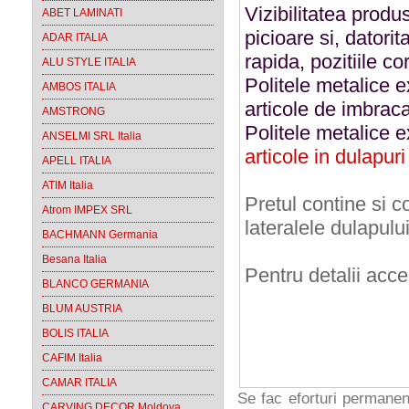
Vizibilitatea produ
ABET LAMINATI
picioare si, datorit
ADAR ITALIA
rapida, pozitiile c
ALU STYLE ITALIA
Politele metalice e
AMBOS ITALIA
articole de imbrac
AMSTRONG
Politele metalice e
ANSELMI SRL Italia
articole in dulapuri
APELL ITALIA
ATIM Italia
Pretul contine si c
Atrom IMPEX SRL
lateralele dulapul
BACHMANN Germania
Besana Italia
Pentru detalii acc
BLANCO GERMANIA
BLUM AUSTRIA
BOLIS ITALIA
CAFIM Italia
CAMAR ITALIA
Se fac eforturi permanen
CARVING DECOR Moldova