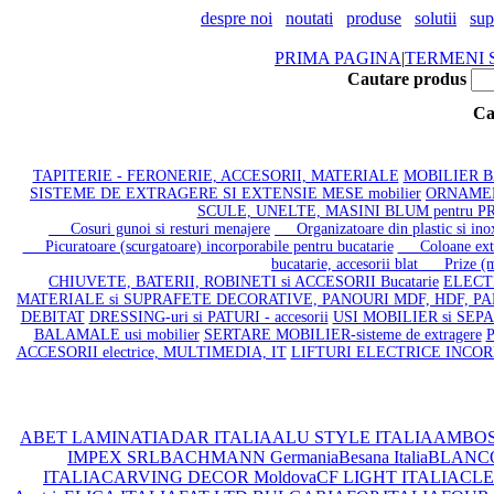
despre noi
noutati
produse
solutii
sup
PRIMA PAGINA
|
TERMENI S
Cautare produs
Ca
TAPITERIE - FERONERIE, ACCESORII, MATERIALE
MOBILIER BAI
SISTEME DE EXTRAGERE SI EXTENSIE MESE mobilier
ORNAMENT
SCULE, UNELTE, MASINI BLUM pentru 
Cosuri gunoi si resturi menajere
Organizatoare din plastic si inox
Picuratoare (scurgatoare) incorporabile pentru bucatarie
Coloane extrac
bucatarie, accesorii blat
Prize (mul
CHIUVETE, BATERII, ROBINETI si ACCESORII Bucatarie
ELECT
MATERIALE si SUPRAFETE DECORATIVE, PANOURI MDF, HDF, PA
DEBITAT
DRESSING-uri si PATURI - accesorii
USI MOBILIER si SEPAR
BALAMALE usi mobilier
SERTARE MOBILIER-sisteme de extragere
P
ACCESORII electrice, MULTIMEDIA, IT
LIFTURI ELECTRICE INCO
ABET LAMINATI
ADAR ITALIA
ALU STYLE ITALIA
AMBOS
IMPEX SRL
BACHMANN Germania
Besana Italia
BLANC
ITALIA
CARVING DECOR Moldova
CF LIGHT ITALIA
CLEA