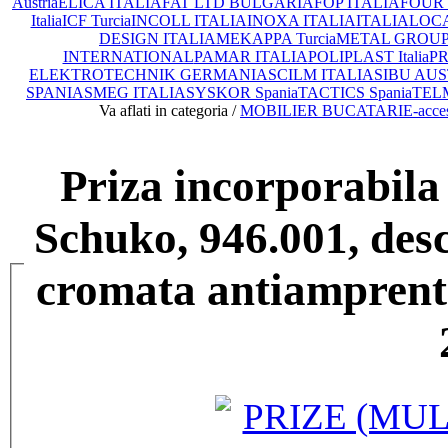
Austria
ELICA ITALIA
FAT LTD BULGARIA
FOP ITALIA
FOUR 
Italia
ICF Turcia
INCOLL ITALIA
INOXA ITALIA
ITALIA
LOCA
DESIGN ITALIA
MEKAPPA Turcia
METAL GROUP I
INTERNATIONAL
PAMAR ITALIA
POLIPLAST Italia
PR
ELEKTROTECHNIK GERMANIA
SCILM ITALIA
SIBU AUS
SPANIA
SMEG ITALIA
SYSKOR Spania
TACTICS Spania
TEL
Va aflati in categoria /
MOBILIER BUCATARIE-acces
Priza incorporabil
Schuko, 946.001, des
cromata antiamprenta