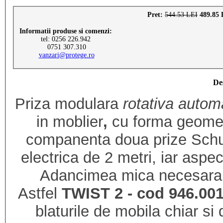
Pret:
544.53 LEI
489.85 
Informatii produse si comenzi:
tel: 0256 226.942
0751 307.310
vanzari@protege.ro
De
Priza modulara
rotativa autom
in moblier
,
cu forma geometr
companenta doua prize Schuk
electrica de 2 metri, iar aspe
Adancimea mica necesara i
Astfel
TWIST
2 - cod 946.00
blaturile de mobila chiar si