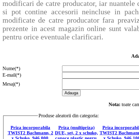
modificari de catre producator, iar nuantele c
si pot contine accesorii neincluse in pache
modificate de catre producator fara preavi
prezente in acest magazin online sunt valab
pentru orice eventuale clarificari.
Ada
Nume(*)
E-mail(*)
Mesaj(*)
Nota:
toate cam
Produse aleatorii din categoria:
PRIZE (MULTIP
Priza incorporabila
Priza (multipriza)
Priza incorporabi
TWIST2 Bachmann, 2
DUE, set, 2 x schuko,
TWIST2 Bachmann
x Schuko, 946.000,
capace plastic negru,
x Schuko, 946.10