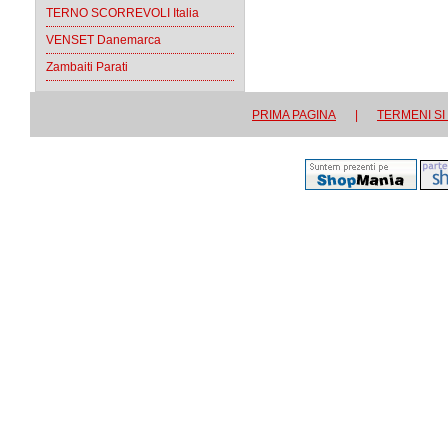
TERNO SCORREVOLI Italia
VENSET Danemarca
Zambaiti Parati
PRIMA PAGINA
|
TERMENI SI