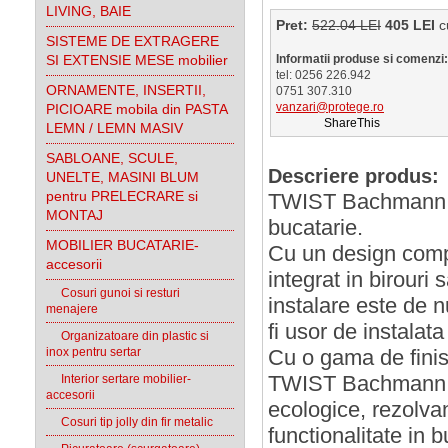
LIVING, BAIE
Pret:
522.04 LEI
405 LEI
c
SISTEME DE EXTRAGERE
SI EXTENSIE MESE mobilier
Informatii produse si comenzi:
tel: 0256 226.942
ORNAMENTE, INSERTII,
0751 307.310
vanzari@protege.ro
PICIOARE mobila din PASTA
ShareThis
LEMN / LEMN MASIV
SABLOANE, SCULE,
Descriere produs:
UNELTE, MASINI BLUM
pentru PRELECRARE si
TWIST Bachmann es
MONTAJ
bucatarie.
MOBILIER BUCATARIE-
Cu un design comp
accesorii
integrat in birouri sau 
Cosuri gunoi si resturi
instalare este de n
menajere
fi usor de instalat
Organizatoare din plastic si
inox pentru sertar
Cu o gama de finisa
Interior sertare mobilier-
TWIST Bachmann se
accesorii
ecologice, rezolva
Cosuri tip jolly din fir metalic
functionalitate in b