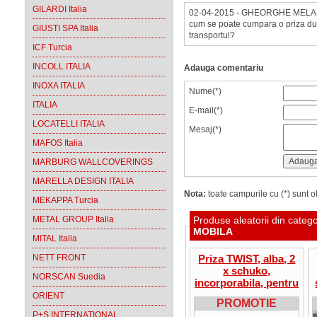
GILARDI Italia
02-04-2015 - GHEORGHE MELA
cum se poate cumpara o priza dub
GIUSTI SPA Italia
transportul?
ICF Turcia
INCOLL ITALIA
Adauga comentariu
INOXA ITALIA
Nume(*)
ITALIA
E-mail(*)
LOCATELLI ITALIA
Mesaj(*)
MAFOS Italia
MARBURG WALLCOVERINGS
MARELLA DESIGN ITALIA
Nota:
toate campurile cu (*) sunt ob
MEKAPPA Turcia
METAL GROUP Italia
Produse aleatorii din categ
MOBILA
MITAL Italia
NETT FRONT
Priza TWIST, alba, 2
x schuko,
NORSCAN Suedia
incorporabila, pentru
blat bucatarie
ORIENT
PROMOTIE
P+S INTERNATIONAL