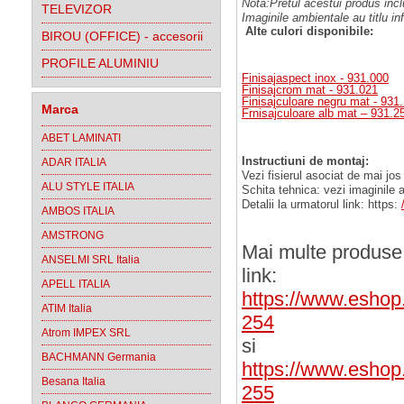
Nota:Pretul acestui produs inclu
TELEVIZOR
Imaginile ambientale au titlu in
Alte culori disponibile:
BIROU (OFFICE) - accesorii
PROFILE ALUMINIU
Finisajaspect inox - 931.000
Finisajcrom mat - 931.021
Finisajculoare negru mat - 931
Marca
Frnisajculoare alb mat – 931.2
ABET LAMINATI
Instructiuni de montaj:
ADAR ITALIA
Vezi fisierul asociat de mai jos
ALU STYLE ITALIA
Schita tehnica: vezi imaginile a
Detalii la urmatorul link: https:
AMBOS ITALIA
AMSTRONG
Mai multe produse 
ANSELMI SRL Italia
link:
APELL ITALIA
https://www.eshop
ATIM Italia
254
Atrom IMPEX SRL
si
BACHMANN Germania
https://www.eshop.
Besana Italia
255