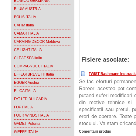
BLANCO GERMANIA
BLUM AUSTRIA
BOLIS ITALIA
CAFIM Italia
CAMAR ITALIA
CARVING DECOR Moldova
CF LIGHT ITALIA
CLEAF SPA Italia
Fisiere asociate:
COMPAGNUCCI ITALIA
TWIST Bachmann Instructiu
EFFEGI BREVETTI Italia
Se fac eforturi permanen
EGGER Austria
Rareori acestea pot cont
ELICA ITALIA
putand suferi modificari d
FAT LTD BULGARIA
din motive tehnice si 
FOP ITALIA
specificatii sau pretul, 
FOUR WINDS ITALIA
erori de operare. Toate p
stocului. Va stam oricand 
GAMET Polonia
Comentarii produs
GIEFFE ITALIA