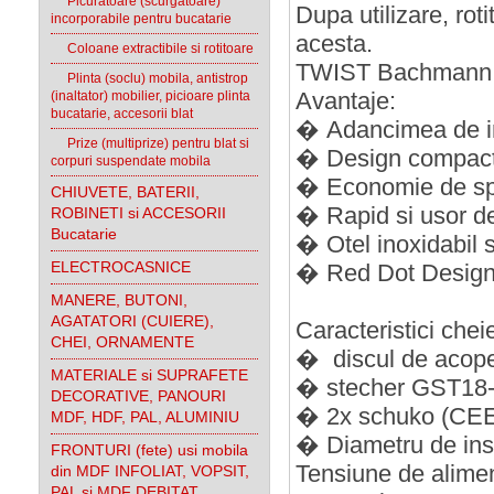
Picuratoare (scurgatoare)
Dupa utilizare, roti
incorporabile pentru bucatarie
acesta.
Coloane extractibile si rotitoare
TWIST Bachmann a
Plinta (soclu) mobila, antistrop
(inaltator) mobilier, picioare plinta
Avantaje:
bucatarie, accesorii blat
� Adancimea de in
Prize (multiprize) pentru blat si
� Design compact 
corpuri suspendate mobila
� Economie de spat
CHIUVETE, BATERII,
� Rapid si usor de
ROBINETI si ACCESORII
Bucatarie
� Otel inoxidabil
ELECTROCASNICE
� Red Dot Design
MANERE, BUTONI,
AGATATORI (CUIERE),
Caracteristici chei
CHEI, ORNAMENTE
� discul de acoper
MATERIALE si SUPRAFETE
� stecher GST18-3
DECORATIVE, PANOURI
� 2x schuko (CEE7
MDF, HDF, PAL, ALUMINIU
� Diametru de ins
FRONTURI (fete) usi mobila
Tensiune de alime
din MDF INFOLIAT, VOPSIT,
PAL si MDF DEBITAT