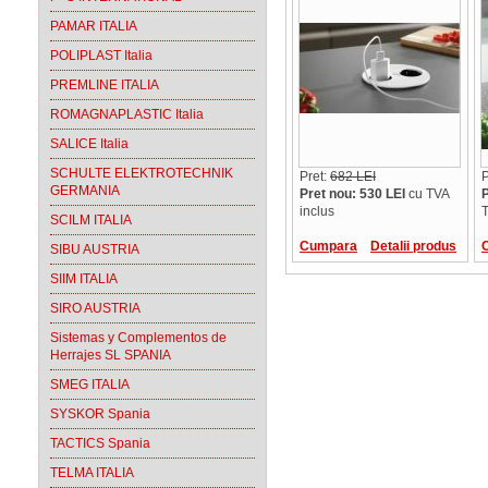
PAMAR ITALIA
POLIPLAST Italia
PREMLINE ITALIA
ROMAGNAPLASTIC Italia
SALICE Italia
SCHULTE ELEKTROTECHNIK
Pret:
682 LEI
P
GERMANIA
Pret nou: 530 LEI
cu TVA
P
inclus
T
SCILM ITALIA
Cumpara
Detalii produs
SIBU AUSTRIA
SIIM ITALIA
SIRO AUSTRIA
Sistemas y Complementos de
Herrajes SL SPANIA
SMEG ITALIA
SYSKOR Spania
TACTICS Spania
TELMA ITALIA