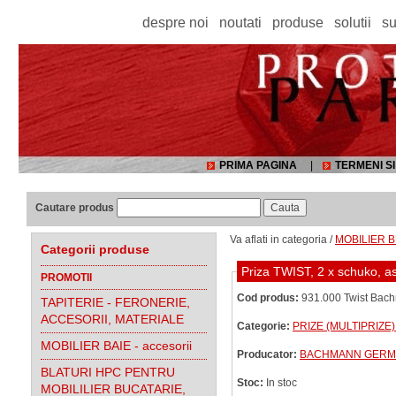
despre noi
noutati
produse
solutii
su
PRIMA PAGINA
|
TERMENI SI
Cautare produs
Va aflati in categoria /
MOBILIER B
Categorii produse
Priza TWIST, 2 x schuko, as
PROMOTII
Cod produs:
931.000 Twist Bac
TAPITERIE - FERONERIE,
ACCESORII, MATERIALE
Categorie:
PRIZE (MULTIPRIZE
MOBILIER BAIE - accesorii
Producator:
BACHMANN GERM
BLATURI HPC PENTRU
Stoc:
In stoc
MOBILILIER BUCATARIE,