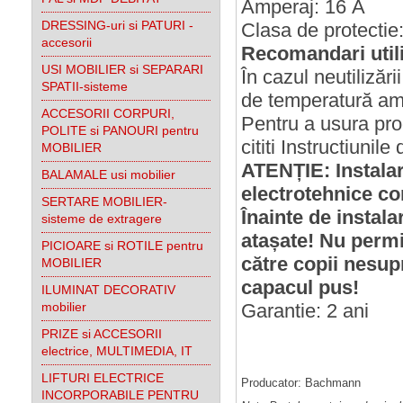
Amperaj: 16 A
DRESSING-uri si PATURI -
Clasa de protectie
accesorii
Recomandari utili
USI MOBILIER si SEPARARI
În cazul neutilizări
SPATII-sisteme
de temperatură am
ACCESORII CORPURI,
Pentru a usura pr
POLITE si PANOURI pentru
cititi Instructiunile
MOBILIER
ATENȚIE: Instala
BALAMALE usi mobilier
electrotehnice co
SERTARE MOBILIER-
Înainte de instala
sisteme de extragere
atașate! Nu permit
PICIOARE si ROTILE pentru
către copii nesup
MOBILIER
capacul pus!
ILUMINAT DECORATIV
mobilier
Garantie: 2 ani
PRIZE si ACCESORII
electrice, MULTIMEDIA, IT
LIFTURI ELECTRICE
Producator: Bachmann
INCORPORABILE PENTRU