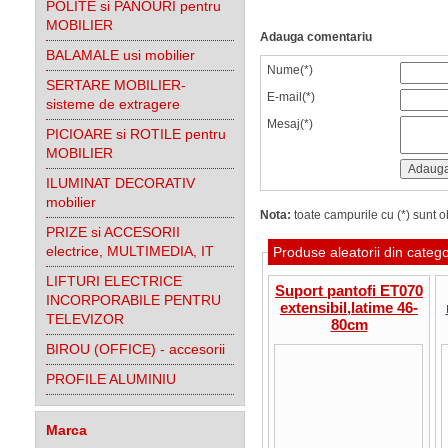
POLITE si PANOURI pentru
MOBILIER
Adauga comentariu
BALAMALE usi mobilier
Nume(*)
SERTARE MOBILIER-
E-mail(*)
sisteme de extragere
Mesaj(*)
PICIOARE si ROTILE pentru
MOBILIER
ILUMINAT DECORATIV
mobilier
Nota:
toate campurile cu (*) sunt ob
PRIZE si ACCESORII
electrice, MULTIMEDIA, IT
Produse aleatorii din categ
LIFTURI ELECTRICE
Suport pantofi ET070
INCORPORABILE PENTRU
extensibil,latime 46-
TELEVIZOR
80cm
BIROU (OFFICE) - accesorii
PROFILE ALUMINIU
Marca