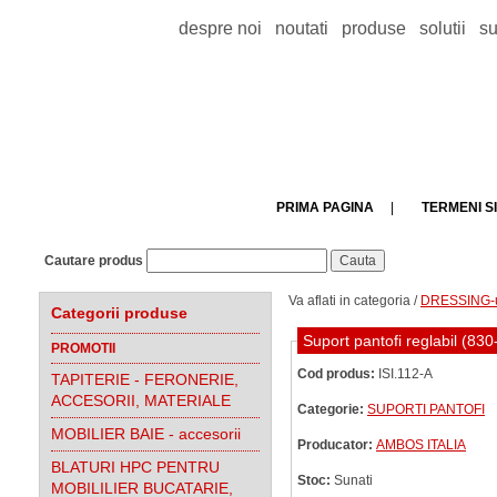
despre noi
noutati
produse
solutii
su
PRIMA PAGINA
|
TERMENI SI
Cautare produs
Va aflati in categoria /
DRESSING-ur
Categorii produse
Suport pantofi reglabil (83
PROMOTII
Cod produs:
ISI.112-A
TAPITERIE - FERONERIE,
ACCESORII, MATERIALE
Categorie:
SUPORTI PANTOFI
MOBILIER BAIE - accesorii
Producator:
AMBOS ITALIA
BLATURI HPC PENTRU
Stoc:
Sunati
MOBILILIER BUCATARIE,