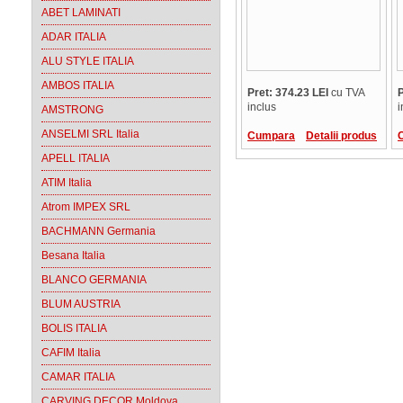
ABET LAMINATI
ADAR ITALIA
ALU STYLE ITALIA
AMBOS ITALIA
Pret: 374.23 LEI
cu TVA
P
inclus
i
AMSTRONG
ANSELMI SRL Italia
Cumpara
Detalii produs
APELL ITALIA
ATIM Italia
Atrom IMPEX SRL
BACHMANN Germania
Besana Italia
BLANCO GERMANIA
BLUM AUSTRIA
BOLIS ITALIA
CAFIM Italia
CAMAR ITALIA
CARVING DECOR Moldova