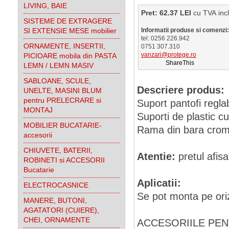
LIVING, BAIE
Pret: 62.37 LEI
cu TVA 
SISTEME DE EXTRAGERE
SI EXTENSIE MESE mobilier
Informatii produse si comenzi:
tel: 0256 226.942
ORNAMENTE, INSERTII,
0751 307.310
vanzari@protege.ro
PICIOARE mobila din PASTA
ShareThis
LEMN / LEMN MASIV
SABLOANE, SCULE,
Descriere produs:
UNELTE, MASINI BLUM
pentru PRELECRARE si
Suport pantofi regl
MONTAJ
Suporti de plastic cu
MOBILIER BUCATARIE-
Rama din bara crom 
accesorii
CHIUVETE, BATERII,
Atentie:
pretul afisa
ROBINETI si ACCESORII
Bucatarie
Aplicatii:
ELECTROCASNICE
Se pot monta pe oriz
MANERE, BUTONI,
AGATATORI (CUIERE),
CHEI, ORNAMENTE
ACCESORIILE PENTR