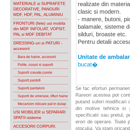
realizate din materi
MATERIALE si SUPRAFETE
DECORATIVE, PANOURI
clasic si modern.
MDF, HDF, PAL, ALUMINIU
- manere, butoni, pici
FRONTURI (fete) usi mobila
balamale, sisteme de
din MDF INFOLIAT, VOPSIT,
silduri, broaste etc.
PAL si MDF DEBITAT
Pentru detalii accesa
DRESSING-uri si PATURI -
accesorii
Unitate de ambalar
Bara de haine, accesorii
bucat�
Polite, cosuri si suporti
Suporti cravate,curele
Suporti pantofi
Se fac eforturi permanen
Suporti pantaloni
Rareori acestea pot cont
Suporti de umerase, lifturi haine
putand suferi modificari d
Mecanism ridicare pat in dulap
din motive tehnice si 
USI MOBILIER si SEPARARI
specificatii sau pretul, 
SPATII-sisteme
erori de operare. Toate p
ACCESORII CORPURI,
stocului. Va stam oricand 