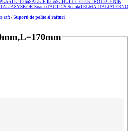
ASTIC Italia
SALICE Italia
SCHULTE ELEKTROTECHNIK
ITALIA
SYSKOR Spania
TACTICS Spania
TELMA ITALIA
TERNO
e raft
/
Suporti de polite si rafturi
x100mm,L=170mm