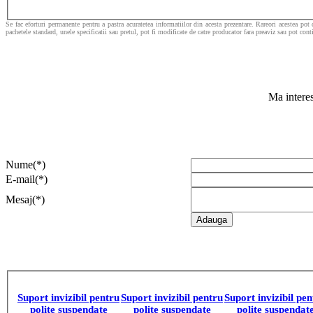
Se fac eforturi permanente pentru a pastra acuratetea informatiilor din acesta prezentare. Rareori acestea pot 
pachetele standard, unele specificatii sau pretul, pot fi modificate de catre producator fara preaviz sau pot cont
Ma interes
Nume(*)
E-mail(*)
Mesaj(*)
Suport invizibil pentru
Suport invizibil pentru
Suport invizibil pen
polite suspendate
polite suspendate
polite suspendat