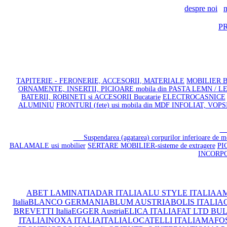
despre noi
n
P
TAPITERIE - FERONERIE, ACCESORII, MATERIALE
MOBILIER BA
ORNAMENTE, INSERTII, PICIOARE mobila din PASTA LEMN / 
BATERII, ROBINETI si ACCESORII Bucatarie
ELECTROCASNICE
ALUMINIU
FRONTURI (fete) usi mobila din MDF INFOLIAT, VOP
S
Suspendarea (agatarea) corpurilor inferioare de mo
BALAMALE usi mobilier
SERTARE MOBILIER-sisteme de extragere
PI
INCORP
ABET LAMINATI
ADAR ITALIA
ALU STYLE ITALIA
AM
Italia
BLANCO GERMANIA
BLUM AUSTRIA
BOLIS ITALIA
C
BREVETTI Italia
EGGER Austria
ELICA ITALIA
FAT LTD BU
ITALIA
INOXA ITALIA
ITALIA
LOCATELLI ITALIA
MAFOS 