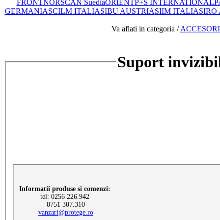
FRONT
NORSCAN Suedia
ORIENT
P+S INTERNATIONAL
P
GERMANIA
SCILM ITALIA
SIBU AUSTRIA
SIIM ITALIA
SIRO
Va aflati in categoria /
ACCESORII
Suport invizi
Informatii produse si comenzi:
tel: 0256 226.942
0751 307.310
vanzari@protege.ro