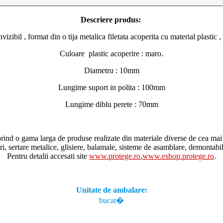
Descriere produs:
nvizibil , format din o tija metalica filetata acoperita cu material plast
Culoare plastic acoperire : maro.
Diametru : 10mm
Lungime suport in polita : 100mm
Lungime diblu perete : 70mm
a larga de produse realizate din materiale diverse de cea mai bun
uri, sertare metalice, glisiere, balamale, sisteme de asamblare, demontabili
Pentru detalii accesati site
www.protege.ro
,
www.eshop.protege.ro
.
Unitate de ambalare:
bucat�