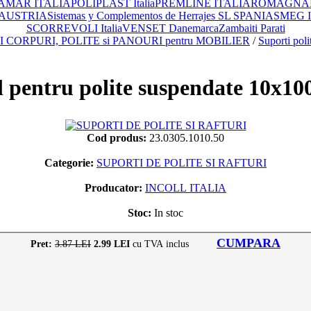
AMAR ITALIA
POLIPLAST Italia
PREMLINE ITALIA
ROMAGNAPL
 AUSTRIA
Sistemas y Complementos de Herrajes SL SPANIA
SMEG 
SCORREVOLI Italia
VENSET Danemarca
Zambaiti Parati
 CORPURI, POLITE si PANOURI pentru MOBILIER
/
Suporti polit
bil pentru polite suspendate 10
Cod produs:
23.0305.1010.50
Categorie:
SUPORTI DE POLITE SI RAFTURI
Producator:
INCOLL ITALIA
Stoc:
In stoc
CUMPARA
Pret:
3.87 LEI
2.99 LEI
cu TVA inclus