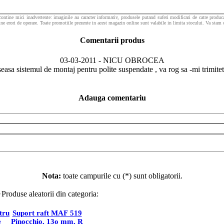
contine mici inadvertente: imaginile au caracter informativ, produsele putand suferi modificari de catre producat
ine erori de operare. Toate promotiile prezente in acest magazin online sunt valabile in limita stocului. Va stam or
Comentarii produs
03-03-2011 - NICU OBROCEA
easa sistemul de montaj pentru polite suspendate , va rog sa -mi trimiteti
Adauga comentariu
Nota:
toate campurile cu (*) sunt obligatorii.
Produse aleatorii din categoria:
SUPORTI DE POLITE SI RAFTURI
tru
Suport raft MAF 519
e
Pinocchio, 13o mm, R