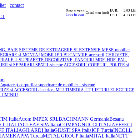
ier
contact
EUR
:
5.03 LEI
Bine ai venit!
Cosul meu (gol)
Intra in cont
USD
:
4.13 LEI
CT
NG, BAIE
SISTEME DE EXTRAGERE SI EXTENSIE MESE mobilier
LECRARE si MONTAJ
MOBILIER BUCATARIE-accesorii
CHIUVETE,
RIALE si SUPRAFETE DECORATIVE, PANOURI MDF, HDF, PAL,
ER si SEPARARI SPATII-sisteme
ACCESORII CORPURI, POLITE si
ri
atarea) corpurilor superioare de mobilier - sisteme
RIZE si ACCESORII electrice, MULTIMEDIA, IT
LIFTURI ELECTRICE
LUMINIU
IM Italia
Atrom IMPEX SRL
BACHMANN Germania
Besana
HT ITALIA
CLEAF SPA Italia
COMPAGNUCCI ITALIA
EFFEGI
FE ITALIA
GILARDI Italia
GIUSTI SPA Italia
ICF Turcia
INCOLL
IA
MEKAPPA Turcia
METAL GROUP Italia
MITAL Italia
NETT