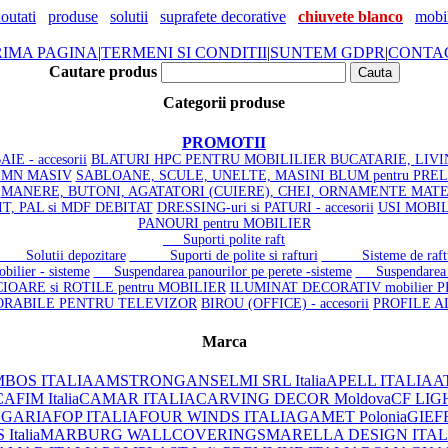
outati
produse
solutii
suprafete decorative
chiuvete blanco
mobil
RIMA PAGINA
|
TERMENI SI CONDITII
|
SUNTEM GDPR
|
CONTA
Cautare produs
Categorii produse
PROMOTII
IE - accesorii
BLATURI HPC PENTRU MOBILILIER BUCATARIE, LIVI
LEMN MASIV
SABLOANE, SCULE, UNELTE, MASINI BLUM pentru PRE
MANERE, BUTONI, AGATATORI (CUIERE), CHEI, ORNAMENTE
MATE
SIT, PAL si MDF DEBITAT
DRESSING-uri si PATURI - accesorii
USI MOBILI
PANOURI pentru MOBILIER
Suporti polite raft
olutii depozitare
Suporti de polite si rafturi
Sisteme de raftu
bilier - sisteme
Suspendarea panourilor pe perete -sisteme
Suspendarea (ag
CIOARE si ROTILE pentru MOBILIER
ILUMINAT DECORATIV mobilier
P
ORABILE PENTRU TELEVIZOR
BIROU (OFFICE) - accesorii
PROFILE A
Marca
BOS ITALIA
AMSTRONG
ANSELMI SRL Italia
APELL ITALIA
AT
AFIM Italia
CAMAR ITALIA
CARVING DECOR Moldova
CF LIG
LGARIA
FOP ITALIA
FOUR WINDS ITALIA
GAMET Polonia
GIEF
Italia
MARBURG WALLCOVERINGS
MARELLA DESIGN ITAL