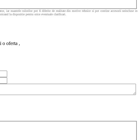
or, iar nuantele culorilor pot fi diferite de realitate din motive tehnice si pot contine accesorii neincluse in
icand la dispozitie pentru orice eventuale clarificari.
 o oferta ,