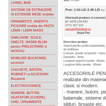
Stoc:
In stoc
LIVING, BAIE
SISTEME DE EXTRAGERE
Pret:
2.99 LEI
2.49 LEI
cu
SI EXTENSIE MESE mobilier
Informatii produse si comenzi:
ORNAMENTE, INSERTII,
tel: 0256 226.942
0751 307.310
PICIOARE mobila din PASTA
vanzari@protege.ro
LEMN / LEMN MASIV
ShareThis
SABLOANE, SCULE,
UNELTE, MASINI BLUM
Descriere produs:
Suport pentru polita suspendata, in
pentru PRELECRARE si
de 9x90mm .
MONTAJ
Culoare plastic acoperire : maro.
Diametru : 9mm
MOBILIER BUCATARIE-
Lungime suport in polita : 90mm
accesorii
Lungime diblu perete : 45mm
CHIUVETE, BATERII,
ACCESORIILE PENTR
ROBINETI si ACCESORII
Bucatarie
realizate din materi
clasic si modern.
ELECTROCASNICE
- manere, butoni, pici
MANERE, BUTONI,
AGATATORI (CUIERE),
balamale, sisteme de
CHEI, ORNAMENTE
silduri, broaste etc.