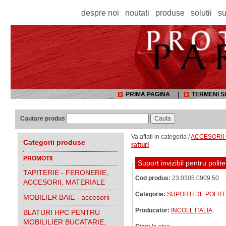
despre noi
noutati
produse
solutii
su
PRIMA PAGINA
|
TERMENI SI
Cautare produs
Va aflati in categoria /
ACCESORII 
Categorii produse
rafturi
PROMOTII
Suport invizibil pentru p
TAPITERIE - FERONERIE,
Cod produs:
23.0305.0909.50
ACCESORII, MATERIALE
Categorie:
SUPORTI DE POLITE
MOBILIER BAIE - accesorii
Producator:
INCOLL ITALIA
BLATURI HPC PENTRU
MOBILILIER BUCATARIE,