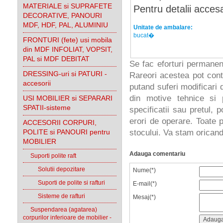
MATERIALE si SUPRAFETE
Pentru detalii accesa
DECORATIVE, PANOURI
MDF, HDF, PAL, ALUMINIU
Unitate de ambalare:
bucat�
FRONTURI (fete) usi mobila
din MDF INFOLIAT, VOPSIT,
PAL si MDF DEBITAT
Se fac eforturi permanen
DRESSING-uri si PATURI -
Rareori acestea pot cont
accesorii
putand suferi modificari d
din motive tehnice si 
USI MOBILIER si SEPARARI
SPATII-sisteme
specificatii sau pretul, 
erori de operare. Toate p
ACCESORII CORPURI,
POLITE si PANOURI pentru
stocului. Va stam oricand 
MOBILIER
Adauga comentariu
Suporti polite raft
Solutii depozitare
Nume(*)
Suporti de polite si rafturi
E-mail(*)
Sisteme de rafturi
Mesaj(*)
Suspendarea (agatarea)
corpurilor inferioare de mobilier -