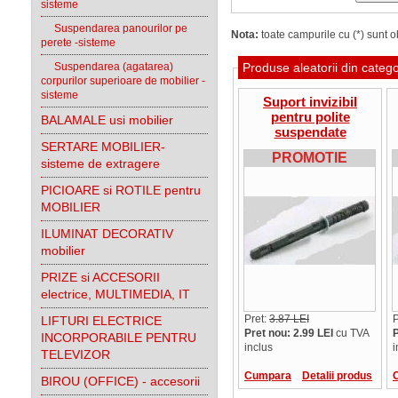
sisteme
Suspendarea panourilor pe
Nota:
toate campurile cu (*) sunt ob
perete -sisteme
Suspendarea (agatarea)
Produse aleatorii din categ
corpurilor superioare de mobilier -
sisteme
Suport invizibil
pentru polite
BALAMALE usi mobilier
suspendate
SERTARE MOBILIER-
10x100mm,L=170mm
PROMOTIE
sisteme de extragere
PICIOARE si ROTILE pentru
MOBILIER
ILUMINAT DECORATIV
mobilier
PRIZE si ACCESORII
electrice, MULTIMEDIA, IT
Pret:
3.87 LEI
P
LIFTURI ELECTRICE
Pret nou: 2.99 LEI
cu TVA
P
INCORPORABILE PENTRU
inclus
i
TELEVIZOR
Cumpara
Detalii produs
BIROU (OFFICE) - accesorii