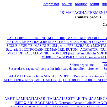
despre noi
noutati
produse
solutii
sup
PRIMA PAGINA
|
TERMENI S
Cautare produs
Ca
TAPITERIE - FERONERIE, ACCESORII, MATERIALE
MOBILIER BAI
SISTEME DE EXTRAGERE SI EXTENSIE MESE mobilier
ORNAMENT
SCULE, UNELTE, MASINI BLUM pentru PRELECRARE si MONTAJ
Bucatarie
ELECTROCASNICE
MANERE, BUTONI, AGATATORI (CU
MDF, HDF, PAL, ALUMINIU
FRONTURI (fete) usi mobila din MDF
MOBILIER si SEPARARI SPATII-sisteme
ACC
Su
Solutii depozitare
Suporti
Suspendarea (agatarea) corpurilor inferioare de mobilier - sisteme
Suspe
m
BALAMALE usi mobilier
SERTARE MOBILIER-sisteme de extragere
P
ACCESORII electrice, MULTIMEDIA, IT
LIFTURI ELECTRICE INCO
ABET LAMINATI
ADAR ITALIA
ALU STYLE ITALIA
AMBOS
IMPEX SRL
BACHMANN Germania
Besana Italia
BLANC