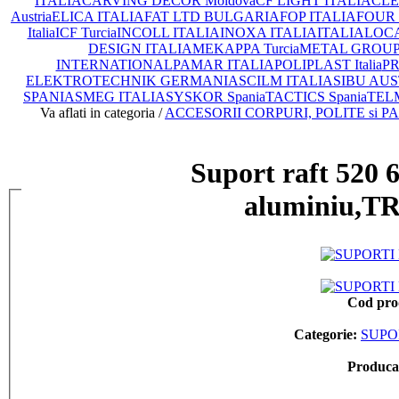
ITALIA
CARVING DECOR Moldova
CF LIGHT ITALIA
CLEA
Austria
ELICA ITALIA
FAT LTD BULGARIA
FOP ITALIA
FOUR 
Italia
ICF Turcia
INCOLL ITALIA
INOXA ITALIA
ITALIA
LOCA
DESIGN ITALIA
MEKAPPA Turcia
METAL GROUP I
INTERNATIONAL
PAMAR ITALIA
POLIPLAST Italia
PR
ELEKTROTECHNIK GERMANIA
SCILM ITALIA
SIBU AUS
SPANIA
SMEG ITALIA
SYSKOR Spania
TACTICS Spania
TEL
Va aflati in categoria /
ACCESORII CORPURI, POLITE si PA
Suport raft 520 
aluminiu,TR
Cod pro
Categorie:
SUPO
Produca