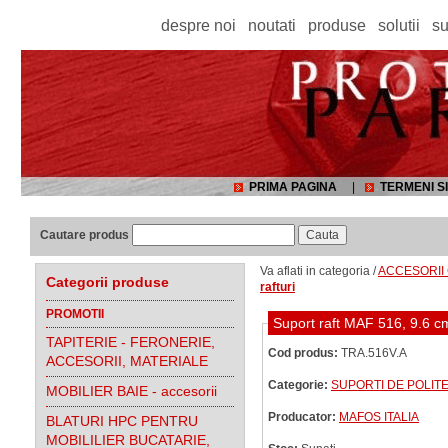
despre noi
noutati
produse
solutii
su
PRIMA PAGINA
|
TERMENI SI
Cautare produs
Va aflati in categoria /
ACCESORII 
Categorii produse
rafturi
PROMOTII
Suport raft MAF 516, 9.6 
TAPITERIE - FERONERIE,
Cod produs:
TRA.516V.A
ACCESORII, MATERIALE
Categorie:
SUPORTI DE POLITE
MOBILIER BAIE - accesorii
Producator:
MAFOS ITALIA
BLATURI HPC PENTRU
MOBILILIER BUCATARIE,