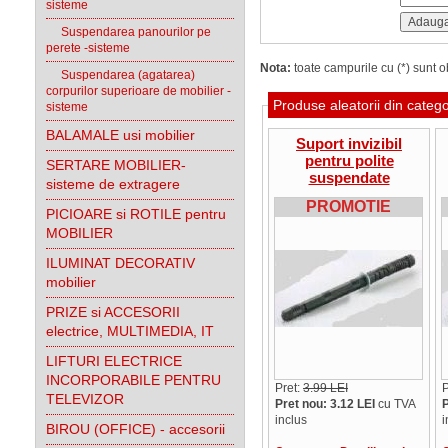
sisteme
Suspendarea panourilor pe
perete -sisteme
Nota:
toate campurile cu (*) sunt ob
Suspendarea (agatarea)
corpurilor superioare de mobilier -
Produse aleatorii din categ
sisteme
BALAMALE usi mobilier
Suport invizibil
pentru polite
SERTARE MOBILIER-
suspendate
sisteme de extragere
12x120mm,L=190mm
PROMOTIE
PICIOARE si ROTILE pentru
MOBILIER
ILUMINAT DECORATIV
mobilier
PRIZE si ACCESORII
electrice, MULTIMEDIA, IT
LIFTURI ELECTRICE
INCORPORABILE PENTRU
Pret:
3.99 LEI
P
TELEVIZOR
Pret nou: 3.12 LEI
cu TVA
P
inclus
i
BIROU (OFFICE) - accesorii