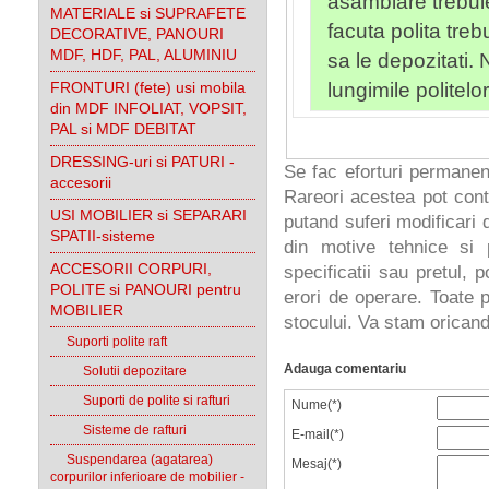
asamblare trebuie
MATERIALE si SUPRAFETE
facuta polita treb
DECORATIVE, PANOURI
MDF, HDF, PAL, ALUMINIU
sa le depozitati.
FRONTURI (fete) usi mobila
lungimile politelor
din MDF INFOLIAT, VOPSIT,
PAL si MDF DEBITAT
DRESSING-uri si PATURI -
Se fac eforturi permanen
accesorii
Rareori acestea pot cont
USI MOBILIER si SEPARARI
putand suferi modificari d
SPATII-sisteme
din motive tehnice si 
ACCESORII CORPURI,
specificatii sau pretul, 
POLITE si PANOURI pentru
erori de operare. Toate p
MOBILIER
stocului. Va stam oricand 
Suporti polite raft
Adauga comentariu
Solutii depozitare
Suporti de polite si rafturi
Nume(*)
Sisteme de rafturi
E-mail(*)
Suspendarea (agatarea)
Mesaj(*)
corpurilor inferioare de mobilier -