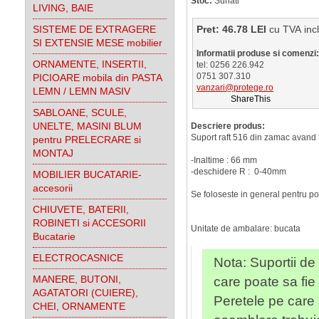
Stoc:
Sunati
LIVING, BAIE
SISTEME DE EXTRAGERE
Pret: 46.78 LEI
cu TVA 
SI EXTENSIE MESE mobilier
Informatii produse si comenzi:
ORNAMENTE, INSERTII,
tel: 0256 226.942
0751 307.310
PICIOARE mobila din PASTA
vanzari@protege.ro
LEMN / LEMN MASIV
ShareThis
SABLOANE, SCULE,
UNELTE, MASINI BLUM
Descriere produs:
Suport raft 516 din zamac avand 
pentru PRELECRARE si
MONTAJ
-Inaltime : 66 mm
-deschidere R : 0-40mm
MOBILIER BUCATARIE-
accesorii
Se foloseste in general pentru pol
CHIUVETE, BATERII,
ROBINETI si ACCESORII
Unitate de ambalare: bucata
Bucatarie
ELECTROCASNICE
Nota: Suportii de 
MANERE, BUTONI,
care poate sa fie 
AGATATORI (CUIERE),
Peretele pe care 
CHEI, ORNAMENTE