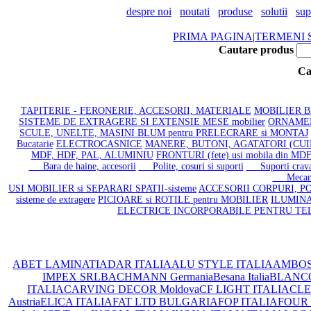
despre noi
noutati
produse
solutii
sup
PRIMA PAGINA
|
TERMENI S
Cautare produs
Ca
TAPITERIE - FERONERIE, ACCESORII, MATERIALE
MOBILIER BAI
SISTEME DE EXTRAGERE SI EXTENSIE MESE mobilier
ORNAMENT
SCULE, UNELTE, MASINI BLUM pentru PRELECRARE si MONTAJ
Bucatarie
ELECTROCASNICE
MANERE, BUTONI, AGATATORI (CU
MDF, HDF, PAL, ALUMINIU
FRONTURI (fete) usi mobila din M
Bara de haine, accesorii
Polite, cosuri si suporti
Suporti cravat
Mecanism
USI MOBILIER si SEPARARI SPATII-sisteme
ACCESORII CORPURI, PO
sisteme de extragere
PICIOARE si ROTILE pentru MOBILIER
ILUMINA
ELECTRICE INCORPORABILE PENTRU TE
ABET LAMINATI
ADAR ITALIA
ALU STYLE ITALIA
AMBOS
IMPEX SRL
BACHMANN Germania
Besana Italia
BLANC
ITALIA
CARVING DECOR Moldova
CF LIGHT ITALIA
CLEA
Austria
ELICA ITALIA
FAT LTD BULGARIA
FOP ITALIA
FOUR 