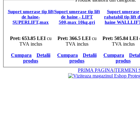
Suport umerase tip lift
Suport umerase tip lift
Suport umerase
de haine-
de haine - LIFT
rabatabil tip lift 
SUPERLIFT,max
500,max 10kg,gri
haine WALLLIF
20kg,gri aluminiu
aluminiu
800,max 10kg,gr
aluminiu
Pret: 653.85 LEI
cu
Pret: 366.5 LEI
cu
Pret: 505.84 LEI
TVA inclus
TVA inclus
TVA inclus
Cumpara
Detalii
Cumpara
Detalii
Cumpara
Detal
produs
produs
produs
PRIMA PAGINA
|
TERMENI S