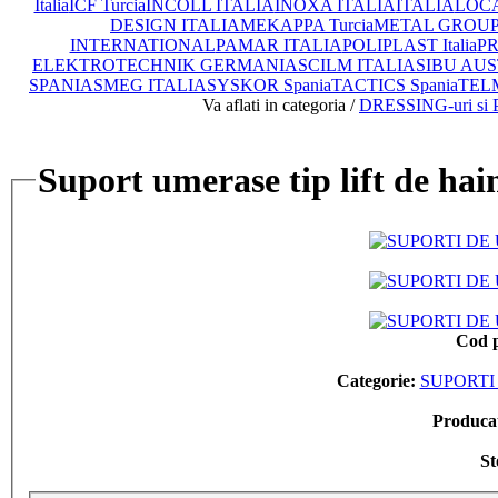
Italia
ICF Turcia
INCOLL ITALIA
INOXA ITALIA
ITALIA
LOCA
DESIGN ITALIA
MEKAPPA Turcia
METAL GROUP I
INTERNATIONAL
PAMAR ITALIA
POLIPLAST Italia
PR
ELEKTROTECHNIK GERMANIA
SCILM ITALIA
SIBU AUS
SPANIA
SMEG ITALIA
SYSKOR Spania
TACTICS Spania
TEL
Va aflati in categoria /
DRESSING-uri si P
Suport umerase tip lift de ha
Cod 
Categorie:
SUPORTI
Produca
St