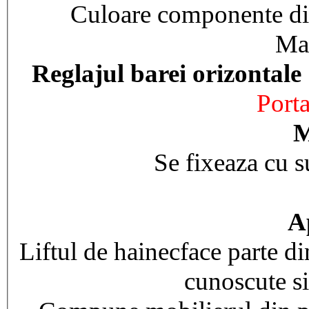
Culoare componente din 
Mas
Reglajul barei orizontal
Port
M
Se fixeaza cu s
Ap
Liftul de hainecface parte di
cunoscute si 