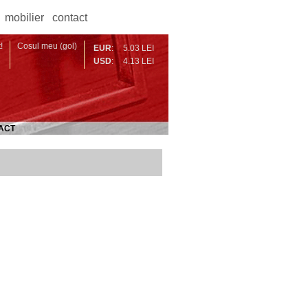
mobilier
contact
!
Cosul meu (gol)
EUR
:
5.03 LEI
USD
:
4.13 LEI
ACT