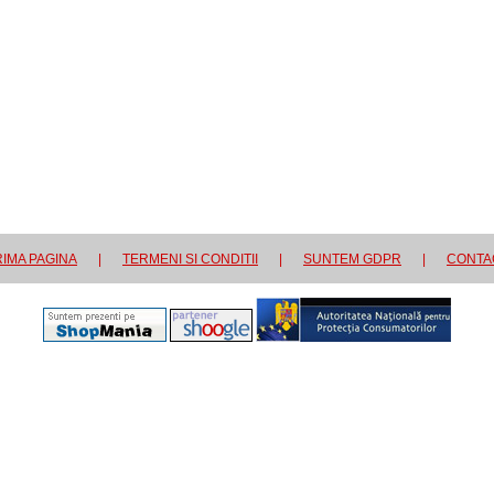
IMA PAGINA
|
TERMENI SI CONDITII
|
SUNTEM GDPR
|
CONTA