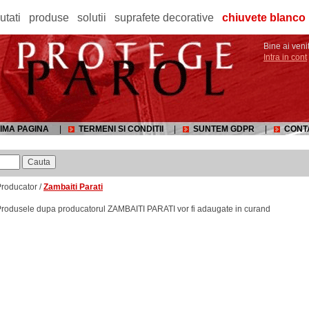
utati
produse
solutii
suprafete decorative
chiuvete blanco
Bine ai venit
Intra in cont
IMA PAGINA
|
TERMENI SI CONDITII
|
SUNTEM GDPR
|
CONT
roducator /
Zambaiti Parati
rodusele dupa producatorul ZAMBAITI PARATI vor fi adaugate in curand