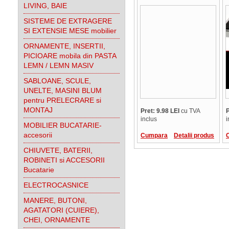
60MT1MV11
LIVING, BAIE
SISTEME DE EXTRAGERE
SI EXTENSIE MESE mobilier
ORNAMENTE, INSERTII,
PICIOARE mobila din PASTA
LEMN / LEMN MASIV
SABLOANE, SCULE,
UNELTE, MASINI BLUM
pentru PRELECRARE si
MONTAJ
Pret: 9.98 LEI
cu TVA
P
inclus
i
MOBILIER BUCATARIE-
accesorii
Cumpara
Detalii produs
CHIUVETE, BATERII,
ROBINETI si ACCESORII
Bucatarie
ELECTROCASNICE
MANERE, BUTONI,
AGATATORI (CUIERE),
CHEI, ORNAMENTE