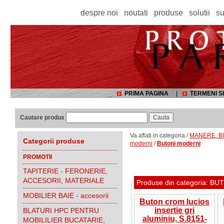
despre noi
noutati
produse
solutii
su
PRIMA PAGINA
|
TERMENI SI
Cautare produs
Va aflati in categoria /
MANERE, BU
Categorii produse
moderni
/
Butoni moderni
PROMOTII
TAPITERIE - FERONERIE,
ACCESORII, MATERIALE
Produse din categoria: 
MOBILIER BAIE - accesorii
Buton crom lucios
insertie gri
BLATURI HPC PENTRU
aluminiu, S.8151-
MOBILILIER BUCATARIE,