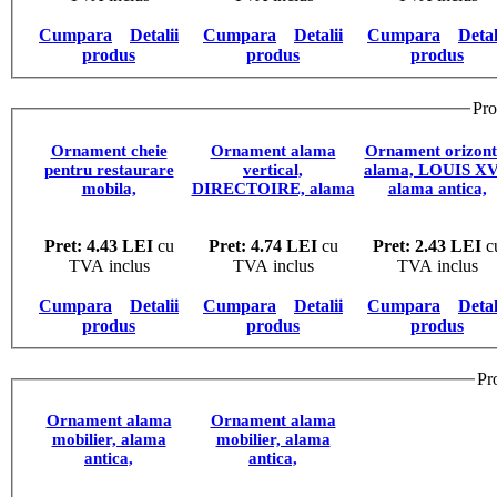
Cumpara
Detalii
Cumpara
Detalii
Cumpara
Detal
produs
produs
produs
Pro
Ornament cheie
Ornament alama
Ornament orizont
pentru restaurare
vertical,
alama, LOUIS XV
mobila,
DIRECTOIRE, alama
alama antica,
30681.030V0.03
antica,
30710.03000.03
30625.037V0.03
Pret: 4.43 LEI
cu
Pret: 4.74 LEI
cu
Pret: 2.43 LEI
c
TVA inclus
TVA inclus
TVA inclus
Cumpara
Detalii
Cumpara
Detalii
Cumpara
Detal
produs
produs
produs
Pr
Ornament alama
Ornament alama
mobilier, alama
mobilier, alama
antica,
antica,
45242.10500.03
45230.02800.03