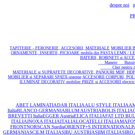
despre noi
n
P
TAPITERIE - FERONERIE, ACCESORII, MATERIALE
MOBILIER BA
ORNAMENTE, INSERTII, PICIOARE mobila din PASTA LEMN / 
BATERII, ROBINETI si ACCES
Manere
Buton
Chei pentru mobil
MATERIALE si SUPRAFETE DECORATIVE, PANOURI MDF, HDF
MOBILIER si SEPARARI SPATII-sisteme
ACCESORII CORPURI, POLI
ILUMINAT DECORATIV mobilier
PRIZE si ACCESORII electr
ABET LAMINATI
ADAR ITALIA
ALU STYLE ITALIA
AM
Italia
BLANCO GERMANIA
BLUM AUSTRIA
BOLIS ITALIA
C
BREVETTI Italia
EGGER Austria
ELICA ITALIA
FAT LTD BU
ITALIA
INOXA ITALIA
ITALIA
LOCATELLI ITALIA
MAFOS 
FRONT
NORSCAN Suedia
ORIENT
P+S INTERNATIONAL
P
GERMANIA
SCILM ITALIA
SIBU AUSTRIA
SIIM ITALIA
SIRO