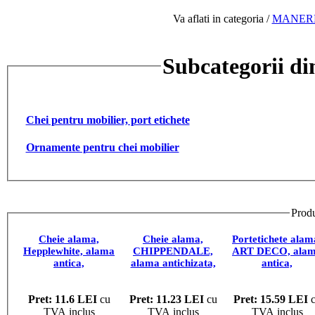
Va aflati in categoria /
MANERE
Subcategorii
Chei pentru mobilier, port etichete
Ornamente pentru chei mobilier
Produ
Cheie alama,
Cheie alama,
Portetichete alam
Hepplewhite, alama
CHIPPENDALE,
ART DECO, ala
antica,
alama antichizata,
antica,
33717.0420N.03
33727.0420N.03
45123.08000.03
Pret: 11.6 LEI
cu
Pret: 11.23 LEI
cu
Pret: 15.59 LEI
c
TVA inclus
TVA inclus
TVA inclus