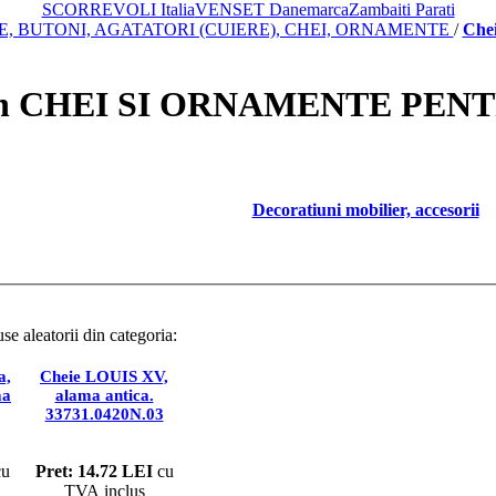
SCORREVOLI Italia
VENSET Danemarca
Zambaiti Parati
, BUTONI, AGATATORI (CUIERE), CHEI, ORNAMENTE
/
Chei
 din CHEI SI ORNAMENTE PE
Decoratiuni mobilier, accesorii
se aleatorii din categoria:
CHEI PENTRU MOBILIER, PORT ETIC
a,
Cheie LOUIS XV,
ma
alama antica.
33731.0420N.03
u
Pret: 14.72 LEI
cu
TVA inclus