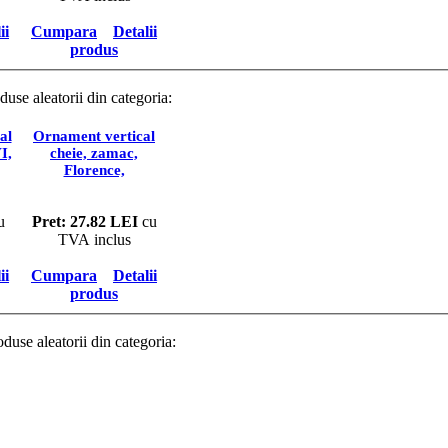
ii
Cumpara
Detalii
produs
duse aleatorii din categoria:
ORNAMENTE PENTRU CHEI MOBIL
al
Ornament vertical
I,
cheie, zamac,
Florence,
30236z101VB.09
u
Pret: 27.82 LEI
cu
TVA inclus
ii
Cumpara
Detalii
produs
oduse aleatorii din categoria:
DECORATIUNI MOBILIER, ACCESOR