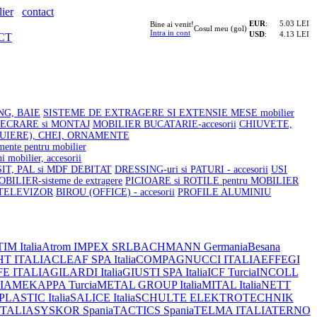
ier
contact
EUR
:
5.03 LEI
Bine ai venit!
Cosul meu (gol)
Intra in cont
USD
:
4.13 LEI
CT
NG, BAIE
SISTEME DE EXTRAGERE SI EXTENSIE MESE mobilier
LECRARE si MONTAJ
MOBILIER BUCATARIE-accesorii
CHIUVETE,
UIERE), CHEI, ORNAMENTE
nte pentru mobilier
bilier, accesorii
SIT, PAL si MDF DEBITAT
DRESSING-uri si PATURI - accesorii
USI
ILIER-sisteme de extragere
PICIOARE si ROTILE pentru MOBILIER
 TELEVIZOR
BIROU (OFFICE) - accesorii
PROFILE ALUMINIU
IM Italia
Atrom IMPEX SRL
BACHMANN Germania
Besana
HT ITALIA
CLEAF SPA Italia
COMPAGNUCCI ITALIA
EFFEGI
FE ITALIA
GILARDI Italia
GIUSTI SPA Italia
ICF Turcia
INCOLL
IA
MEKAPPA Turcia
METAL GROUP Italia
MITAL Italia
NETT
ASTIC Italia
SALICE Italia
SCHULTE ELEKTROTECHNIK
ITALIA
SYSKOR Spania
TACTICS Spania
TELMA ITALIA
TERNO