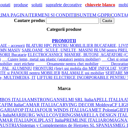
outati
produse
solutii
suprafete decorative
chiuvete blanco
mobil
RIMA PAGINA
|
TERMENI SI CONDITII
|
SUNTEM GDPR
|
CONTA
Cautare produs
Categorii produse
PROMOTII
IE - accesorii
BLATURI HPC PENTRU MOBILILIER BUCATARIE, LIVI
LEMN MASIV
SABLOANE, SCULE, UNELTE, MASINI BLUM pentru PRE
ORII Bucatarie
ELECTROCASNICE
MANERE, BUTONI, AGATATORI (C
i
Cuiere lemn, metal sau plastic (agatatori pentru mobilier)
Chei si orname
ier, port etichete
Ornamente pentru chei mobilier
Decoratiuni mo
, PAL, ALUMINIU
FRONTURI (fete) usi mobila din MDF INFOLIAT, VOP
TE si PANOURI pentru MOBILIER
BALAMALE usi mobilier
SERTARE MOB
ice, MULTIMEDIA, IT
LIFTURI ELECTRICE INCORPORABILE PENTRU
Marca
BOS ITALIA
AMSTRONG
ANSELMI SRL Italia
APELL ITALIA
AT
AFIM Italia
CAMAR ITALIA
CARVING DECOR Moldova
CF LIG
LGARIA
FOP ITALIA
FOUR WINDS ITALIA
GAMET Polonia
GIEF
Italia
MARBURG WALLCOVERINGS
MARELLA DESIGN ITAL
AMAR ITALIA
POLIPLAST Italia
PREMLINE ITALIA
ROMAGNAPL
 AUSTRIA
Sistemas y Complementos de Herrajes SL SPANIA
SMEG 