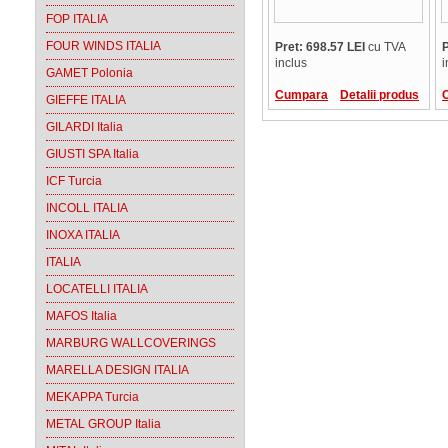
FOP ITALIA
FOUR WINDS ITALIA
Pret: 698.57 LEI
cu TVA
P
inclus
i
GAMET Polonia
Cumpara
Detalii produs
GIEFFE ITALIA
GILARDI Italia
GIUSTI SPA Italia
ICF Turcia
INCOLL ITALIA
INOXA ITALIA
ITALIA
LOCATELLI ITALIA
MAFOS Italia
MARBURG WALLCOVERINGS
MARELLA DESIGN ITALIA
MEKAPPA Turcia
METAL GROUP Italia