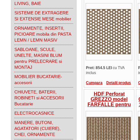
design si amenajari
LIVING, BAIE
interioare
SISTEME DE EXTRAGERE
SI EXTENSIE MESE mobilier
ORNAMENTE, INSERTII,
PICIOARE mobila din PASTA
LEMN / LEMN MASIV
SABLOANE, SCULE,
UNELTE, MASINI BLUM
pentru PRELECRARE si
MONTAJ
Pret: 854.5 LEI
cu TVA
P
inclus
i
MOBILIER BUCATARIE-
accesorii
Cumpara
Detalii produs
CHIUVETE, BATERII,
HDF Perforat
ROBINETI si ACCESORII
GREZZO model
Bucatarie
FARFALLE pentru
14 
design si amenajari
ELECTROCASNICE
interioare
MANERE, BUTONI,
AGATATORI (CUIERE),
CHEI, ORNAMENTE