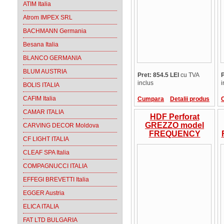
ATIM Italia
Atrom IMPEX SRL
BACHMANN Germania
Besana Italia
BLANCO GERMANIA
BLUM AUSTRIA
Pret: 854.5 LEI
cu TVA
P
inclus
i
BOLIS ITALIA
CAFIM Italia
Cumpara
Detalii produs
CAMAR ITALIA
HDF Perforat
GREZZO model
CARVING DECOR Moldova
FREQUENCY
CF LIGHT ITALIA
pentru design si
amenajari
CLEAF SPA Italia
interioare
COMPAGNUCCI ITALIA
EFFEGI BREVETTI Italia
EGGER Austria
ELICA ITALIA
FAT LTD BULGARIA