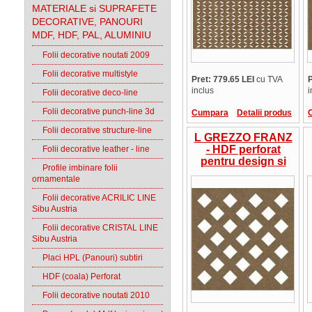
MATERIALE si SUPRAFETE
DECORATIVE, PANOURI
MDF, HDF, PAL, ALUMINIU
Folii decorative noutati 2009
Folii decorative multistyle
Pret: 779.65 LEI
cu TVA
P
inclus
i
Folii decorative deco-line
Folii decorative punch-line 3d
Cumpara
Detalii produs
Folii decorative structure-line
L GREZZO FRANZ
- HDF perforat
Folii decorative leather - line
pentru design si
Profile imbinare folii
amenajari
ornamentale
interioare
Folii decorative ACRILIC LINE
Sibu Austria
Folii decorative CRISTAL LINE
Sibu Austria
Placi HPL (Panouri) subtiri
HDF (coala) Perforat
Folii decorative noutati 2010