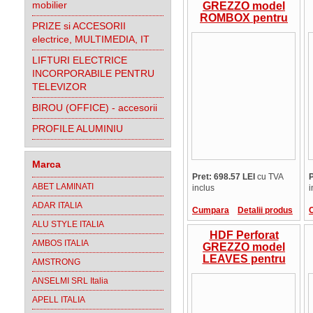
mobilier
GREZZO model
ROMBOX pentru
PRIZE si ACCESORII
design si amenajari
electrice, MULTIMEDIA, IT
interioare
LIFTURI ELECTRICE
INCORPORABILE PENTRU
TELEVIZOR
BIROU (OFFICE) - accesorii
PROFILE ALUMINIU
Marca
Pret: 698.57 LEI
cu TVA
P
ABET LAMINATI
inclus
i
ADAR ITALIA
Cumpara
Detalii produs
ALU STYLE ITALIA
HDF Perforat
AMBOS ITALIA
GREZZO model
LEAVES pentru
AMSTRONG
design si amenajari
ANSELMI SRL Italia
interioare
APELL ITALIA