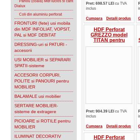
Panou (coala) Mdf lucios si cant
Pret: 698.57 LEI
cu TVA
P
Dialux
inclus
i
Coli din aluminiu perforat
Cumpara
Detalii produs
FRONTURI (fete) usi mobila
din MDF INFOLIAT, VOPSIT,
HDF Perforat
GREZZO model
PAL si MDF DEBITAT
TITAN pentru
DRESSING-uri si PATURI -
design si amenajari
accesorii
interioare
USI MOBILIER si SEPARARI
SPATII-sisteme
ACCESORII CORPURI,
POLITE si PANOURI pentru
MOBILIER
BALAMALE usi mobilier
SERTARE MOBILIER-
sisteme de extragere
Pret: 904.39 LEI
cu TVA
P
inclus
i
PICIOARE si ROTILE pentru
Cumpara
Detalii produs
MOBILIER
ILUMINAT DECORATIV
HDF Perforat