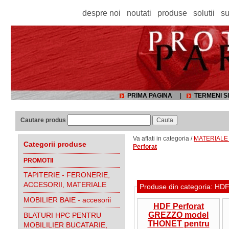
despre noi
noutati
produse
solutii
su
PRIMA PAGINA
|
TERMENI SI
Cautare produs
Va aflati in categoria /
MATERIALE 
Categorii produse
Perforat
PROMOTII
TAPITERIE - FERONERIE,
ACCESORII, MATERIALE
Produse din categoria: 
MOBILIER BAIE - accesorii
HDF Perforat
GREZZO model
BLATURI HPC PENTRU
THONET pentru
MOBILILIER BUCATARIE,