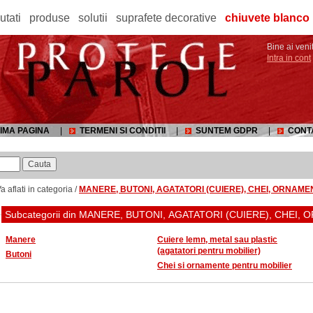
utati
produse
solutii
suprafete decorative
chiuvete blanco
Bine ai venit
Intra in cont
IMA PAGINA
|
TERMENI SI CONDITII
|
SUNTEM GDPR
|
CONT
a aflati in categoria /
MANERE, BUTONI, AGATATORI (CUIERE), CHEI, ORNAME
Subcategorii din MANERE, BUTONI, AGATATORI (CUIERE), CHEI,
Manere
Cuiere lemn, metal sau plastic
(agatatori pentru mobilier)
Butoni
Chei si ornamente pentru mobilier