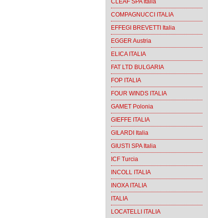
CLEAF SPA Italia
COMPAGNUCCI ITALIA
EFFEGI BREVETTI Italia
EGGER Austria
ELICA ITALIA
FAT LTD BULGARIA
FOP ITALIA
FOUR WINDS ITALIA
GAMET Polonia
GIEFFE ITALIA
GILARDI Italia
GIUSTI SPA Italia
ICF Turcia
INCOLL ITALIA
INOXA ITALIA
ITALIA
LOCATELLI ITALIA