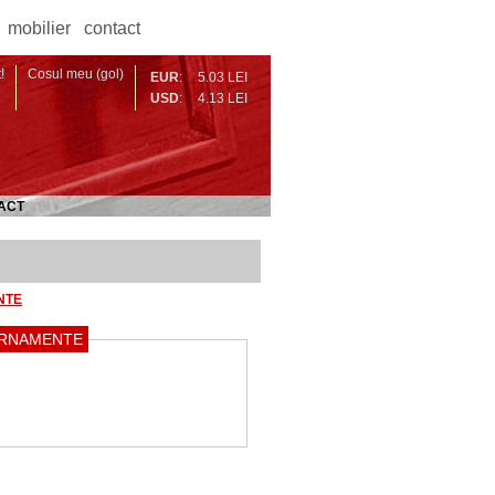
mobilier
contact
!
Cosul meu (gol)
EUR
:
5.03 LEI
USD
:
4.13 LEI
ACT
NTE
 ORNAMENTE