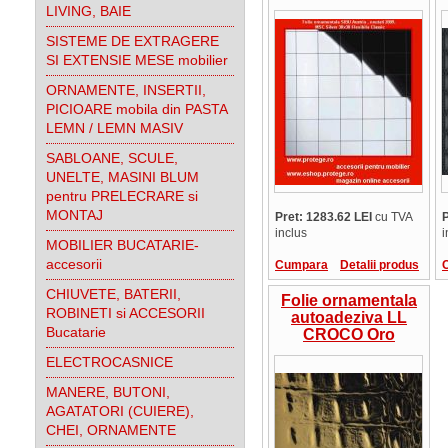
LIVING, BAIE
SISTEME DE EXTRAGERE
SI EXTENSIE MESE mobilier
ORNAMENTE, INSERTII,
PICIOARE mobila din PASTA
LEMN / LEMN MASIV
SABLOANE, SCULE,
UNELTE, MASINI BLUM
pentru PRELECRARE si
MONTAJ
Pret: 1283.62 LEI
cu TVA
P
inclus
i
MOBILIER BUCATARIE-
accesorii
Cumpara
Detalii produs
CHIUVETE, BATERII,
Folie ornamentala
ROBINETI si ACCESORII
autoadeziva LL
Bucatarie
CROCO Oro
ELECTROCASNICE
MANERE, BUTONI,
AGATATORI (CUIERE),
CHEI, ORNAMENTE