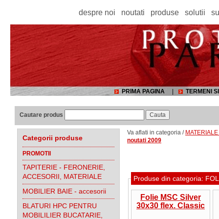
despre noi
noutati
produse
solutii
su
PRIMA PAGINA
|
TERMENI SI
Cautare produs
Va aflati in categoria /
MATERIALE 
Categorii produse
noutati 2009
PROMOTII
TAPITERIE - FERONERIE,
ACCESORII, MATERIALE
Produse din categoria: F
MOBILIER BAIE - accesorii
Folie MSC Silver
30x30 flex. Classic
BLATURI HPC PENTRU
MOBILILIER BUCATARIE,