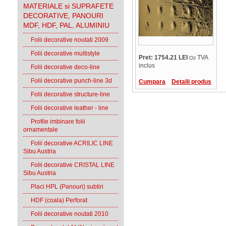
MATERIALE si SUPRAFETE
DECORATIVE, PANOURI
MDF, HDF, PAL, ALUMINIU
Folii decorative noutati 2009
Folii decorative multistyle
Pret: 1754.21 LEI
cu TVA
inclus
Folii decorative deco-line
Folii decorative punch-line 3d
Cumpara
Detalii produs
Folii decorative structure-line
Folii decorative leather - line
Profile imbinare folii
ornamentale
Folii decorative ACRILIC LINE
Sibu Austria
Folii decorative CRISTAL LINE
Sibu Austria
Placi HPL (Panouri) subtiri
HDF (coala) Perforat
Folii decorative noutati 2010