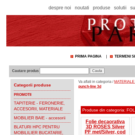
despre noi
noutati
produse
solutii
su
PRIMA PAGINA
|
TERMENI SI
Cautare produs
Va aflati in categoria /
MATERIALE 
Categorii produse
punch-line 3d
PROMOTII
TAPITERIE - FERONERIE,
ACCESORII, MATERIALE
Produse din categoria: 
MOBILIER BAIE - accesorii
Folie decaorativa
3D ROSES Silver
BLATURI HPC PENTRU
PF met/Silver, cod
MOBILILIER BUCATARIE,