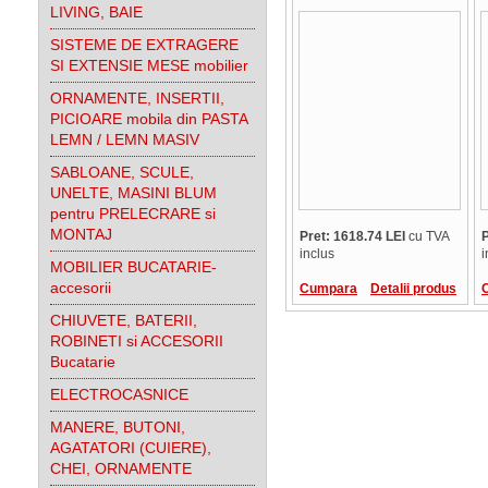
FP3.13919
LIVING, BAIE
SISTEME DE EXTRAGERE
SI EXTENSIE MESE mobilier
ORNAMENTE, INSERTII,
PICIOARE mobila din PASTA
LEMN / LEMN MASIV
SABLOANE, SCULE,
UNELTE, MASINI BLUM
pentru PRELECRARE si
MONTAJ
Pret: 1618.74 LEI
cu TVA
P
inclus
i
MOBILIER BUCATARIE-
accesorii
Cumpara
Detalii produs
CHIUVETE, BATERII,
ROBINETI si ACCESORII
Bucatarie
ELECTROCASNICE
MANERE, BUTONI,
AGATATORI (CUIERE),
CHEI, ORNAMENTE