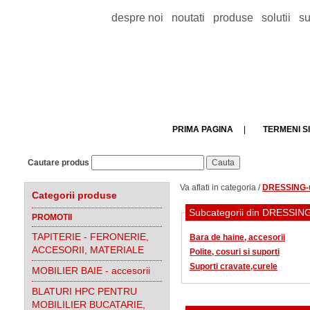
despre noi
noutati
produse
solutii
su
PRIMA PAGINA
|
TERMENI SI
Cautare produs
Va aflati in categoria /
DRESSING-ur
Categorii produse
PROMOTII
TAPITERIE - FERONERIE,
Bara de haine, accesorii
ACCESORII, MATERIALE
Polite, cosuri si suporti
Suporti cravate,curele
MOBILIER BAIE - accesorii
BLATURI HPC PENTRU
MOBILILIER BUCATARIE,