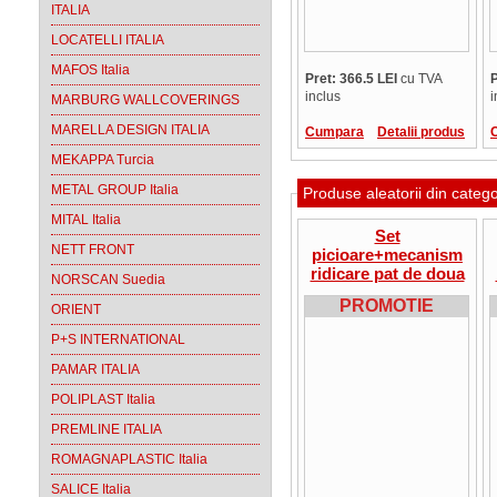
ITALIA
LOCATELLI ITALIA
MAFOS Italia
Pret: 366.5 LEI
cu TVA
P
inclus
i
MARBURG WALLCOVERINGS
MARELLA DESIGN ITALIA
Cumpara
Detalii produs
MEKAPPA Turcia
METAL GROUP Italia
Produse aleatorii din categ
MITAL Italia
Set
NETT FRONT
picioare+mecanism
ridicare pat de doua
NORSCAN Suedia
locuri in dulap
PROMOTIE
ORIENT
PTL400+MLA108/2
P+S INTERNATIONAL
PAMAR ITALIA
POLIPLAST Italia
PREMLINE ITALIA
ROMAGNAPLASTIC Italia
SALICE Italia