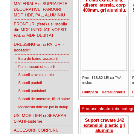
MATERIALE si SUPRAFETE
glisare laterala, corp
DECORATIVE, PANOURI
400mm, gri aluminiu,
MDF, HDF, PAL, ALUMINIU
Sistem ROLLER,
ICS.150003401+ICS.1520
FRONTURI (fete) usi mobila
din MDF INFOLIAT, VOPSIT,
PAL si MDF DEBITAT
DRESSING-uri si PATURI -
accesorii
Bara de haine, accesorii
Polite, cosuri si suporti
Suporti cravate,curele
Pret: 118.82 LEI
cu TVA
P
inclus
i
Suporti pantofi
Suporti pantaloni
Cumpara
Detalii produs
Suporti de umerase, lifturi haine
Mecanism ridicare pat in dulap
Produse aleatorii din categ
USI MOBILIER si SEPARARI
Suport cravate 142
SPATII-sisteme
extensibil,plastic gri
ACCESORII CORPURI,
aluminiu