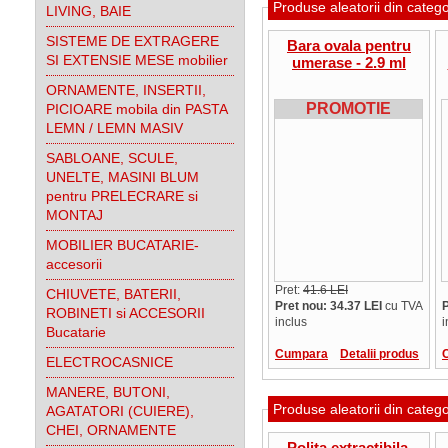
Produse aleatorii din categ
LIVING, BAIE
SISTEME DE EXTRAGERE
Bara ovala pentru
SI EXTENSIE MESE mobilier
umerase - 2.9 ml
ORNAMENTE, INSERTII,
PROMOTIE
PICIOARE mobila din PASTA
LEMN / LEMN MASIV
SABLOANE, SCULE,
UNELTE, MASINI BLUM
pentru PRELECRARE si
MONTAJ
MOBILIER BUCATARIE-
accesorii
Pret:
41.6 LEI
CHIUVETE, BATERII,
Pret nou: 34.37 LEI
cu TVA
P
ROBINETI si ACCESORII
inclus
i
Bucatarie
Cumpara
Detalii produs
ELECTROCASNICE
MANERE, BUTONI,
Produse aleatorii din categ
AGATATORI (CUIERE),
CHEI, ORNAMENTE
Polita extractibila,