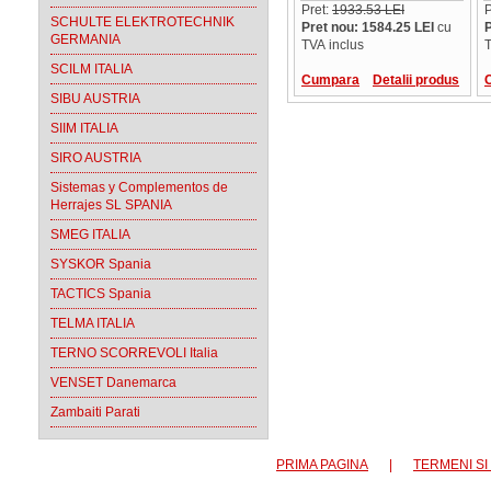
Pret:
1933.53 LEI
P
SCHULTE ELEKTROTECHNIK
Pret nou: 1584.25 LEI
cu
P
GERMANIA
TVA inclus
T
SCILM ITALIA
Cumpara
Detalii produs
SIBU AUSTRIA
SIIM ITALIA
SIRO AUSTRIA
Sistemas y Complementos de
Herrajes SL SPANIA
SMEG ITALIA
SYSKOR Spania
TACTICS Spania
TELMA ITALIA
TERNO SCORREVOLI Italia
VENSET Danemarca
Zambaiti Parati
PRIMA PAGINA
|
TERMENI SI