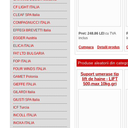
CF LIGHT ITALIA
CLEAF SPA Italia
COMPAGNUCCI ITALIA
EFFEGI BREVETTI Italia
Pret: 248.86 LEI
cu TVA
P
EGGER Austria
inclus
i
ELICA ITALIA
Cumpara
Detalii produs
FAT LTD BULGARIA
FOP ITALIA
Produse aleatorii din categ
FOUR WINDS ITALIA
Suport umerase tip
GAMET Polonia
lift de haine - LIFT
500,max 10kg,gri
GIEFFE ITALIA
aluminiu
GILARDI Italia
GIUSTI SPA Italia
ICF Turcia
INCOLL ITALIA
INOXA ITALIA