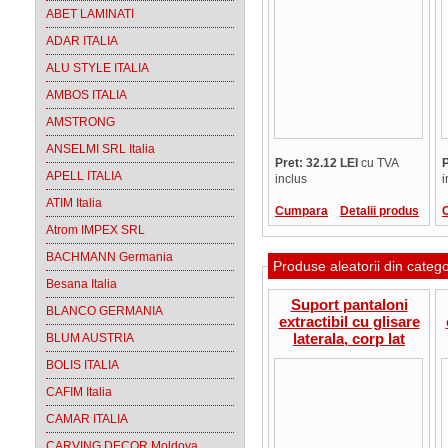
ABET LAMINATI
ADAR ITALIA
ALU STYLE ITALIA
AMBOS ITALIA
AMSTRONG
ANSELMI SRL Italia
Pret: 32.12 LEI
cu TVA
P
APELL ITALIA
inclus
i
ATIM Italia
Cumpara
Detalii produs
Atrom IMPEX SRL
BACHMANN Germania
Produse aleatorii din categ
Besana Italia
Suport pantaloni
BLANCO GERMANIA
extractibil cu glisare
laterala, corp lat
BLUM AUSTRIA
400mm, gri aluminiu,
BOLIS ITALIA
Sistem ROLLER,
ISP.150005402+ICS.1520
CAFIM Italia
CAMAR ITALIA
CARVING DECOR Moldova