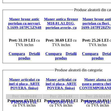
Produse aleatorii din ca
Maner bronz antic
Maner antica firenze
Maner bronz anti
portelan cu nervuri,
M10.01.A1.D1G,
portelan cu flori,
S.1699-107PC5ZN48
portelan avorio, cu
1699-107PF28ZN
model, 125/096/30
Pret: 31.19 LEI
cu
Pret: 30.69 LEI
cu
Pret: 25.26 LEI
c
TVA inclus
TVA inclus
TVA inclus
Cumpara
Detalii
Cumpara
Detalii
Cumpara
Detal
produs
produs
produs
Produse aleatorii din categoria:
MAN
Maner articulat cu
Maner articulat cu
Maner alama cu
inel si placa, ARTE
inel si placa, ARTE
gaura pentru chei
POVERA, finisaj
POVERA, finisaj
CONTEMPORANE
alama antica,
alama antica,
Florence,
Pret:
19.09 LEI
Pret:
25.7 LEI
Pret:
25.32 LEI
12321.04900.03
12321.06600.03
15342.09601.09
Pret nou: 15.72 LEI
Pret nou: 21.02 LEI
Pret nou: 21.83 L
PROMOTIE
PROMOTIE
PROMOTIE
cu TVA inclus
cu TVA inclus
cu TVA inclus