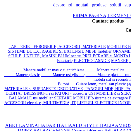
despre noi
noutati
produse
solutii
sup
PRIMA PAGINA
|
TERMENI S
Cautare produs
Ca
TAPITERIE - FERONERIE, ACCESORII, MATERIALE
MOBILIER BAI
SISTEME DE EXTRAGERE SI EXTENSIE MESE mobilier
ORNAMENT
SCULE, UNELTE, MASINI BLUM pentru PRELECRARE si MONTAJ
Bucatarie
ELECTROCASNICE
MANERE, 
Manere mobilier masiv si antichizate
Manere metalice
Ma
Manere plastic
Manere usi glisante
Manere plastic - mobi
mobila stil si recondit
Butoni
Cuiere lemn, metal sau plastic (aga
MATERIALE si SUPRAFETE DECORATIVE, PANOURI MDF, HDF, PA
DEBITAT
DRESSING-uri si PATURI - accesorii
USI MOBILIER si SEPAR
BALAMALE usi mobilier
SERTARE MOBILIER-sisteme de extragere
P
ACCESORII electrice, MULTIMEDIA, IT
LIFTURI ELECTRICE INCO
ABET LAMINATI
ADAR ITALIA
ALU STYLE ITALIA
AMBOS
IMPEX SRL
BACHMANN Germania
Besana Italia
BLANC