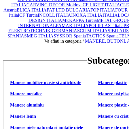
ITALIA
CARVING DECOR Moldova
CF LIGHT ITALIA
CLEA
Austria
ELICA ITALIA
FAT LTD BULGARIA
FOP ITALIA
FOUR 
Italia
ICF Turcia
INCOLL ITALIA
INOXA ITALIA
ITALIA
LOCA
DESIGN ITALIA
MEKAPPA Turcia
METAL GROUP I
INTERNATIONAL
PAMAR ITALIA
POLIPLAST Italia
PR
ELEKTROTECHNIK GERMANIA
SCILM ITALIA
SIBU AUS
SPANIA
SMEG ITALIA
SYSKOR Spania
TACTICS Spania
TEL
Va aflati in categoria /
MANERE, BUTONI, 
Subcateg
Manere mobilier masiv si antichizate
Manere plastic
Manere metalice
Manere usi glis
Manere aluminiu
Manere plastic -
Manere lemn
Manere cu crist
Manere piele naturala si imitatie piele
Manere de port