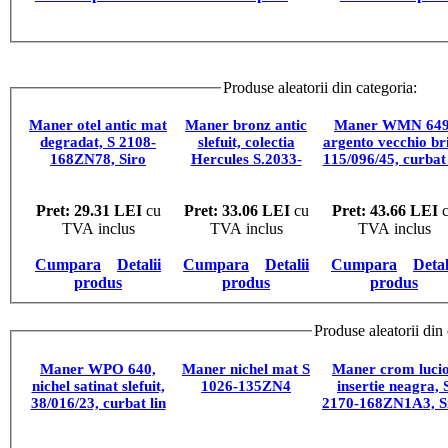
Produse aleatorii din categoria:
MA
Maner otel antic mat
Maner bronz antic
Maner WMN 649
degradat, S 2108-
slefuit, colectia
argento vecchio bril
168ZN78, Siro
Hercules S.2033-
115/096/45, curbat 
Austria
165ZN31
Pret: 29.31 LEI
cu
Pret: 33.06 LEI
cu
Pret: 43.66 LEI
c
TVA inclus
TVA inclus
TVA inclus
Cumpara
Detalii
Cumpara
Detalii
Cumpara
Detal
produs
produs
produs
Produse aleatorii din
Maner WPO 640,
Maner nichel mat S
Maner crom luci
nichel satinat slefuit,
1026-135ZN4
insertie neagra, 
38/016/23, curbat lin
2170-168ZN1A3, S
Austria