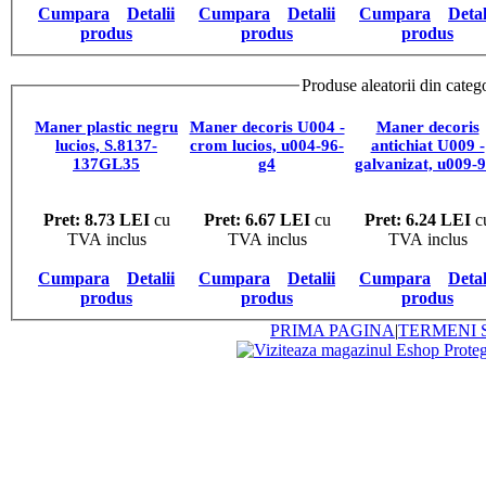
Cumpara
Detalii
Cumpara
Detalii
Cumpara
Detal
produs
produs
produs
Produse aleatorii din categ
Maner plastic negru
Maner decoris U004 -
Maner decoris
lucios, S.8137-
crom lucios, u004-96-
antichiat U009 -
137GL35
g4
galvanizat, u009-9
gn5
Pret: 8.73 LEI
cu
Pret: 6.67 LEI
cu
Pret: 6.24 LEI
c
TVA inclus
TVA inclus
TVA inclus
Cumpara
Detalii
Cumpara
Detalii
Cumpara
Detal
produs
produs
produs
PRIMA PAGINA
|
TERMENI S