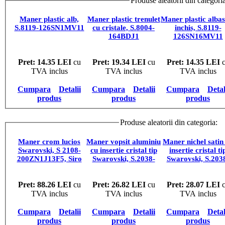
Produse aleatorii din categori
Maner plastic alb,
Maner plastic trenulet
Maner plastic albas
S.8119-126SN1MV11
cu cristale, S.8004-
inchis, S.8119-
164BDJ1
126SN16MV11
Pret: 14.35 LEI
cu
Pret: 19.34 LEI
cu
Pret: 14.35 LEI
c
TVA inclus
TVA inclus
TVA inclus
Cumpara
Detalii
Cumpara
Detalii
Cumpara
Detal
produs
produs
produs
Produse aleatorii din categoria:
M
Maner crom lucios
Maner vopsit aluminiu
Maner nichel satin
Swarovski, S 2108-
cu insertie cristal tip
insertie cristal ti
200ZN1J13F5, Siro
Swarovski, S.2038-
Swarovski, S.203
Austria
142PB21J3
110ZN21J3
Pret: 88.26 LEI
cu
Pret: 26.82 LEI
cu
Pret: 28.07 LEI
c
TVA inclus
TVA inclus
TVA inclus
Cumpara
Detalii
Cumpara
Detalii
Cumpara
Detal
produs
produs
produs