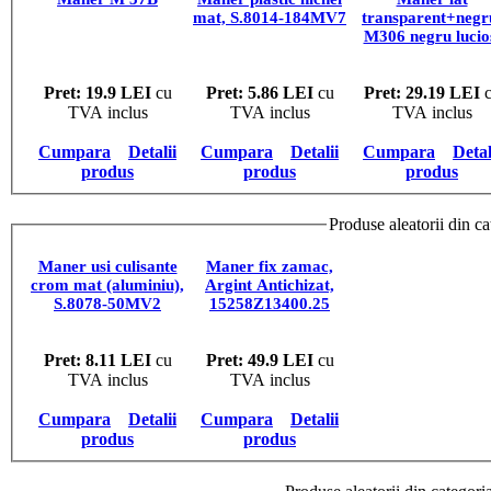
mat, S.8014-184MV7
transparent+negr
M306 negru lucio
204/160/30
Pret: 19.9 LEI
cu
Pret: 5.86 LEI
cu
Pret: 29.19 LEI
c
TVA inclus
TVA inclus
TVA inclus
Cumpara
Detalii
Cumpara
Detalii
Cumpara
Detal
produs
produs
produs
Produse aleatorii din ca
Maner usi culisante
Maner fix zamac,
crom mat (aluminiu),
Argint Antichizat,
S.8078-50MV2
15258Z13400.25
Pret: 8.11 LEI
cu
Pret: 49.9 LEI
cu
TVA inclus
TVA inclus
Cumpara
Detalii
Cumpara
Detalii
produs
produs