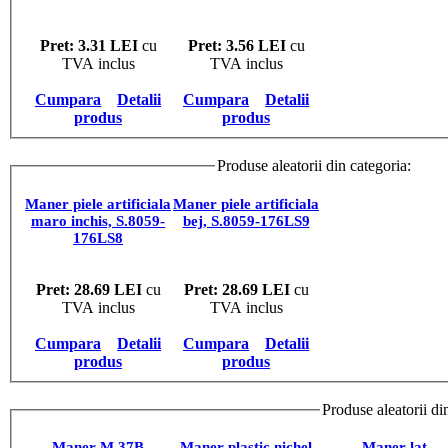
Pret: 3.31 LEI
cu
Pret: 3.56 LEI
cu
TVA inclus
TVA inclus
Cumpara
Detalii
Cumpara
Detalii
produs
produs
Produse aleatorii din categoria:
MAN
Maner piele artificiala
Maner piele artificiala
maro inchis, S.8059-
bej, S.8059-176LS9
176LS8
Pret: 28.69 LEI
cu
Pret: 28.69 LEI
cu
TVA inclus
TVA inclus
Cumpara
Detalii
Cumpara
Detalii
produs
produs
Produse aleatorii di
Maner M 37B
Maner plastic nichel
Maner lat