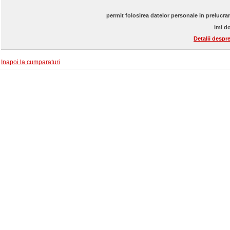
permit folosirea datelor personale in prelucra
imi do
Detalii despr
Inapoi la cumparaturi