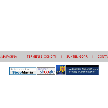
IMA PAGINA
|
TERMENI SI CONDITII
|
SUNTEM GDPR
|
CONTA