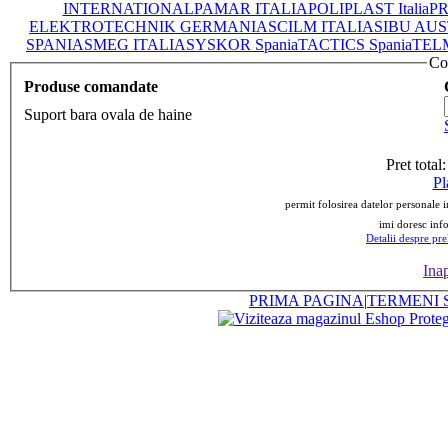
INTERNATIONAL
PAMAR ITALIA
POLIPLAST Italia
PR
ELEKTROTECHNIK GERMANIA
SCILM ITALIA
SIBU AUS
SPANIA
SMEG ITALIA
SYSKOR Spania
TACTICS Spania
TEL
Co
Produse comandate
Suport bara ovala de haine
Pret total
Pl
permit folosirea datelor personale 
imi doresc infor
Detalii despre pre
Ina
PRIMA PAGINA
|
TERMENI S