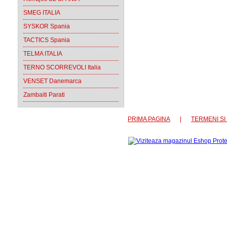
SMEG ITALIA
SYSKOR Spania
TACTICS Spania
TELMA ITALIA
TERNO SCORREVOLI Italia
VENSET Danemarca
Zambaiti Parati
PRIMA PAGINA
|
TERMENI SI