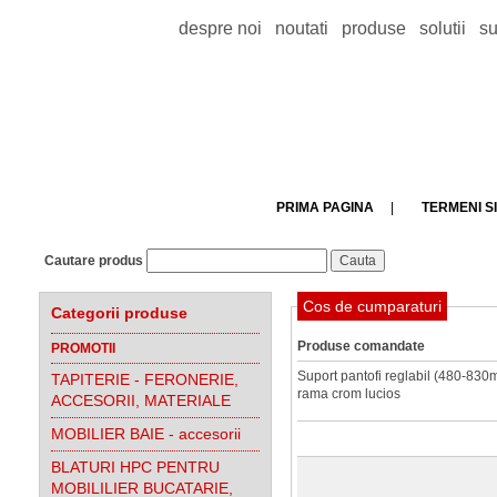
despre noi
noutati
produse
solutii
su
PRIMA PAGINA
|
TERMENI SI
Cautare produs
Cos de cumparaturi
Categorii produse
Produse comandate
PROMOTII
Suport pantofi reglabil (480-830
TAPITERIE - FERONERIE,
rama crom lucios
ACCESORII, MATERIALE
MOBILIER BAIE - accesorii
BLATURI HPC PENTRU
MOBILILIER BUCATARIE,