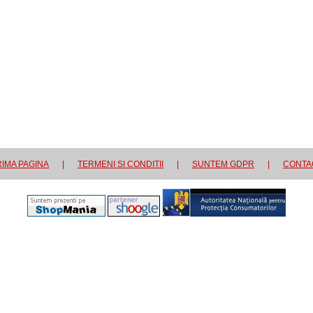
IMA PAGINA
|
TERMENI SI CONDITII
|
SUNTEM GDPR
|
CONTA