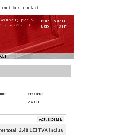
mobilier
contact
osul meu (
1 produs
)
EUR
:
5.03 LEI
Plaseaza comanda
USD
:
4.13 LEI
ACT
itar
Pret total
I
2.49 LEI
Actualizeaza
et total:
2.49 LEI TVA inclus