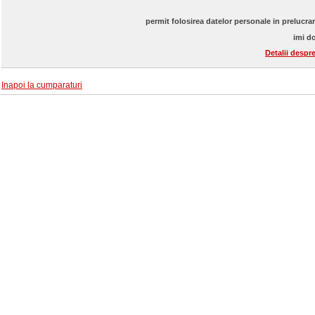
permit folosirea datelor personale in prelucra
imi do
Detalii despr
Inapoi la cumparaturi