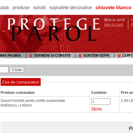
utati
produse
solutii
suprafete decorative
chiuvete blanco
Bine ai venit!
C
Intra in cont
IMA PAGINA
|
TERMENI SI CONDITII
|
SUNTEM GDPR
|
CONT
Cos de cumparaturi
Produse comandate
Cantitate
Pret un
Suport invizibil pentru polite suspendate
2.49 LE
9x90mm,L=140mm
Sterge
Pr