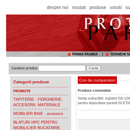
despre noi
noutati
produse
solutii
su
PRIMA PAGINA
|
TERMENI SI
Cautare produs
Cos de cumparaturi
Categorii produse
Produse comandate
PROMOTII
Sertar extractibil, reglabil (56-1
TAPITERIE - FERONERIE,
pentru depozitare pantofi ISI.ET
ACCESORII, MATERIALE
MOBILIER BAIE - accesorii
BLATURI HPC PENTRU
MOBILILIER BUCATARIE,