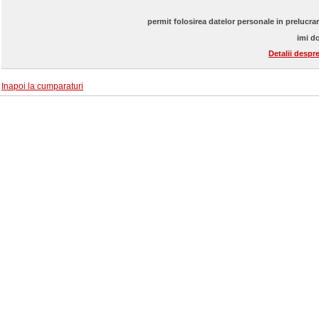
permit folosirea datelor personale in prelucra
imi do
Detalii despr
Inapoi la cumparaturi