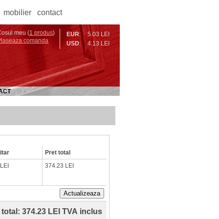
mobilier
contact
osul meu (
1 produs
)
EUR
:
5.03 LEI
Plaseaza comanda
USD
:
4.13 LEI
ACT
itar
Pret total
 LEI
374.23 LEI
Actualizeaza
 total:
374.23 LEI TVA inclus