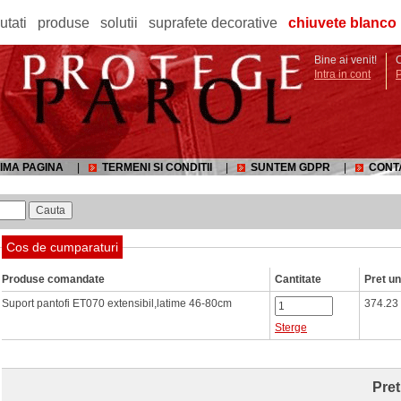
utati
produse
solutii
suprafete decorative
chiuvete blanco
Bine ai venit!
C
Intra in cont
IMA PAGINA
|
TERMENI SI CONDITII
|
SUNTEM GDPR
|
CONT
Cos de cumparaturi
Produse comandate
Cantitate
Pret un
Suport pantofi ET070 extensibil,latime 46-80cm
374.23
Sterge
Pret