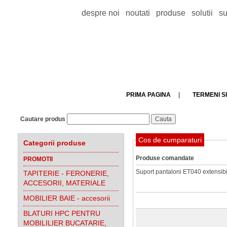
despre noi
noutati
produse
solutii
su
PRIMA PAGINA
|
TERMENI SI
Cautare produs
Cos de cumparaturi
Categorii produse
Produse comandate
PROMOTII
Suport pantaloni ET040 extensibi
TAPITERIE - FERONERIE,
ACCESORII, MATERIALE
MOBILIER BAIE - accesorii
BLATURI HPC PENTRU
MOBILILIER BUCATARIE,