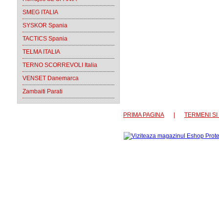
SMEG ITALIA
SYSKOR Spania
TACTICS Spania
TELMA ITALIA
TERNO SCORREVOLI Italia
VENSET Danemarca
Zambaiti Parati
PRIMA PAGINA
|
TERMENI SI