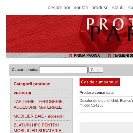
despre noi
noutati
produse
solutii
su
PRIMA PAGINA
|
TERMENI SI
Cautare produs
Cos de cumparaturi
Categorii produse
Produse comandate
PROMOTII
Dozator detergent lichid, Blanco
TAPITERIE - FERONERIE,
ml,cod 524256
ACCESORII, MATERIALE
MOBILIER BAIE - accesorii
BLATURI HPC PENTRU
MOBILILIER BUCATARIE,