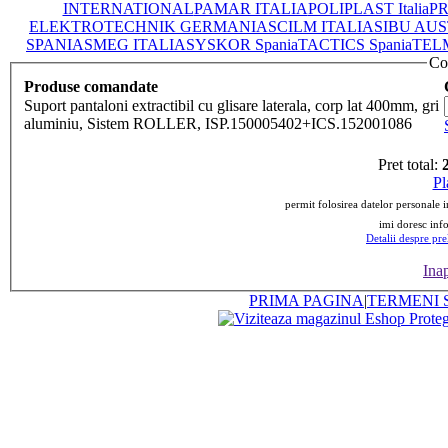
INTERNATIONAL
PAMAR ITALIA
POLIPLAST Italia
PR
ELEKTROTECHNIK GERMANIA
SCILM ITALIA
SIBU AUS
SPANIA
SMEG ITALIA
SYSKOR Spania
TACTICS Spania
TEL
Co
Produse comandate
Suport pantaloni extractibil cu glisare laterala, corp lat 400mm, gri
aluminiu, Sistem ROLLER, ISP.150005402+ICS.152001086
Pret total:
Pl
permit folosirea datelor personale 
imi doresc infor
Detalii despre pre
Ina
PRIMA PAGINA
|
TERMENI S