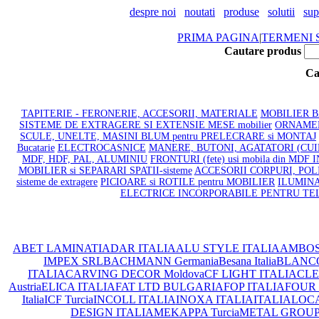
despre noi
noutati
produse
solutii
sup
PRIMA PAGINA
|
TERMENI S
Cautare produs
Ca
TAPITERIE - FERONERIE, ACCESORII, MATERIALE
MOBILIER BAI
SISTEME DE EXTRAGERE SI EXTENSIE MESE mobilier
ORNAMENT
SCULE, UNELTE, MASINI BLUM pentru PRELECRARE si MONTAJ
Bucatarie
ELECTROCASNICE
MANERE, BUTONI, AGATATORI (CU
MDF, HDF, PAL, ALUMINIU
FRONTURI (fete) usi mobila din MDF
MOBILIER si SEPARARI SPATII-sisteme
ACCESORII CORPURI, POLI
sisteme de extragere
PICIOARE si ROTILE pentru MOBILIER
ILUMINA
ELECTRICE INCORPORABILE PENTRU TE
ABET LAMINATI
ADAR ITALIA
ALU STYLE ITALIA
AMBOS
IMPEX SRL
BACHMANN Germania
Besana Italia
BLANC
ITALIA
CARVING DECOR Moldova
CF LIGHT ITALIA
CLEA
Austria
ELICA ITALIA
FAT LTD BULGARIA
FOP ITALIA
FOUR 
Italia
ICF Turcia
INCOLL ITALIA
INOXA ITALIA
ITALIA
LOCA
DESIGN ITALIA
MEKAPPA Turcia
METAL GROUP I