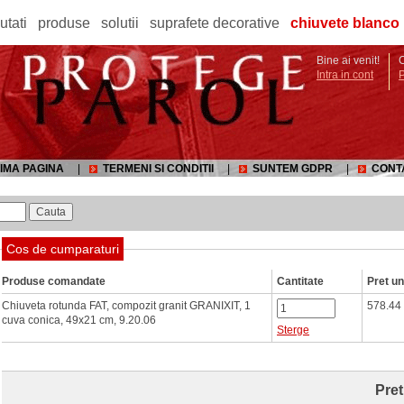
utati
produse
solutii
suprafete decorative
chiuvete blanco
Bine ai venit!
C
Intra in cont
IMA PAGINA
|
TERMENI SI CONDITII
|
SUNTEM GDPR
|
CONT
Cos de cumparaturi
Produse comandate
Cantitate
Pret un
Chiuveta rotunda FAT, compozit granit GRANIXIT, 1
578.44
cuva conica, 49x21 cm, 9.20.06
Sterge
Pret