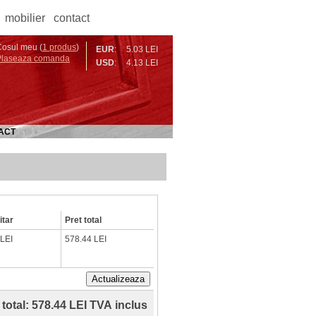
mobilier
contact
osul meu (
1 produs
)
EUR
:
5.03 LEI
Plaseaza comanda
USD
:
4.13 LEI
ACT
itar
Pret total
 LEI
578.44 LEI
Actualizeaza
 total:
578.44 LEI TVA inclus