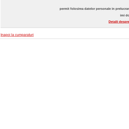
permit folosirea datelor personale in prelucra
imi do
Detalii despr
Inapoi la cumparaturi