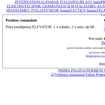
INTERNATIONAL
PAMAR ITALIA
POLIPLAST Italia
PR
ELEKTROTECHNIK GERMANIA
SCILM ITALIA
SIBU AUS
SPANIA
SMEG ITALIA
SYSKOR Spania
TACTICS Spania
TEL
Co
Produse comandate
Priza (multipriza) ELEVATOR, 1 x schuko, 2 x euro, tip lift
Pret total:
Pl
permit folosirea datelor personale 
imi doresc infor
Detalii despre pre
Ina
PRIMA PAGINA
|
TERMENI S