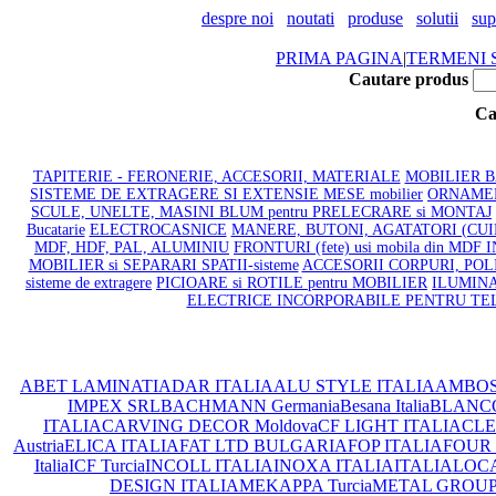
despre noi
noutati
produse
solutii
sup
PRIMA PAGINA
|
TERMENI S
Cautare produs
Ca
TAPITERIE - FERONERIE, ACCESORII, MATERIALE
MOBILIER BAI
SISTEME DE EXTRAGERE SI EXTENSIE MESE mobilier
ORNAMENT
SCULE, UNELTE, MASINI BLUM pentru PRELECRARE si MONTAJ
Bucatarie
ELECTROCASNICE
MANERE, BUTONI, AGATATORI (CU
MDF, HDF, PAL, ALUMINIU
FRONTURI (fete) usi mobila din MDF
MOBILIER si SEPARARI SPATII-sisteme
ACCESORII CORPURI, POLI
sisteme de extragere
PICIOARE si ROTILE pentru MOBILIER
ILUMINA
ELECTRICE INCORPORABILE PENTRU TE
ABET LAMINATI
ADAR ITALIA
ALU STYLE ITALIA
AMBOS
IMPEX SRL
BACHMANN Germania
Besana Italia
BLANC
ITALIA
CARVING DECOR Moldova
CF LIGHT ITALIA
CLEA
Austria
ELICA ITALIA
FAT LTD BULGARIA
FOP ITALIA
FOUR 
Italia
ICF Turcia
INCOLL ITALIA
INOXA ITALIA
ITALIA
LOCA
DESIGN ITALIA
MEKAPPA Turcia
METAL GROUP I