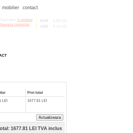
mobilier
contact
osul meu (
1 produs
)
EUR
:
5.03 LEI
Plaseaza comanda
USD
:
4.13 LEI
ACT
itar
Pret total
1 LEI
1677.81 LEI
Actualizeaza
total:
1677.81 LEI TVA inclus