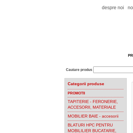
despre noi
no
PR
Cautare produs
Categorii produse
PROMOTII
TAPITERIE - FERONERIE,
ACCESORII, MATERIALE
MOBILIER BAIE - accesorii
BLATURI HPC PENTRU
MOBILILIER BUCATARIE,