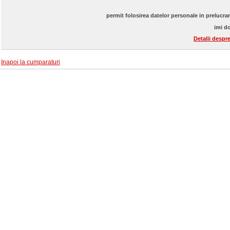
permit folosirea datelor personale in prelucra
imi do
Detalii despr
Inapoi la cumparaturi