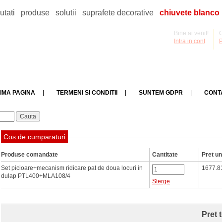
utati
produse
solutii
suprafete decorative
chiuvete blanco
Bine ai venit!
C
Intra in cont
IMA PAGINA
|
TERMENI SI CONDITII
|
SUNTEM GDPR
|
CONT
Cos de cumparaturi
Produse comandate
Cantitate
Pret un
Set picioare+mecanism ridicare pat de doua locuri in
1677.8
dulap PTL400+MLA108/4
Sterge
Pret 