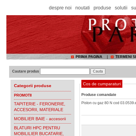
despre noi
noutati
produse
solutii
su
PRIMA PAGINA
|
TERMENI SI
Cautare produs
Cos de cumparaturi
Categorii produse
Produse comandate
PROMOTII
Piston cu gaz 80 N cod 03.0539.
TAPITERIE - FERONERIE,
ACCESORII, MATERIALE
MOBILIER BAIE - accesorii
BLATURI HPC PENTRU
MOBILILIER BUCATARIE,