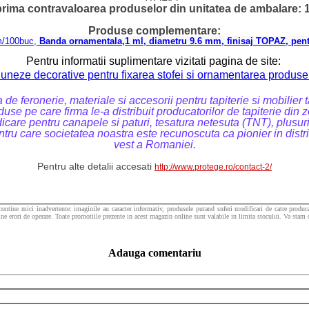
prima contravaloarea produselor din unitatea de ambalare: 1
Produse complementare:
m/100buc,
Banda ornamentala,1 ml, diametru 9.6 mm, finisaj TOPAZ, pentr
Pentru informatii suplimentare vizitati pagina de site:
iuneze decorative pentru fixarea stofei si ornamentarea produsel
de feronerie, materiale si accesorii pentru tapiterie si mobilier 
use pe care firma le-a distribuit producatorilor de tapiterie din 
re pentru canapele si paturi, tesatura netesuta (TNT), plusurile
ntru care societatea noastra este recunoscuta ca pionier in distrib
vest a Romaniei.
Pentru alte detalii accesati
http://www.protege.ro/contact-2/
contine mici inadvertente: imaginile au caracter informativ, produsele putand suferi modificari de catre producat
ine erori de operare. Toate promotiile prezente in acest magazin online sunt valabile in limita stocului. Va stam or
Adauga comentariu