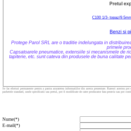
Pretul ex
C100 1/3- topaz/9.5m
Benzi si p
Protege Parol SRL are o traditie indelungata in distribuirea 
primele prod
Capsatoarele pneumatice, extensiile si mecanismele de ridica
tapiterie, etc. sunt cateva din produsele de buna calitate pe
Se fac eforturi permanente pentru a pastra acuratetea informatiilor din acesta prezentare. Rareori acestea pot 
pachetele standard, unele specificatii sau pretul, pot fi modificate de catre producator fara preaviz sau pot cont
Nume(*)
E-mail(*)