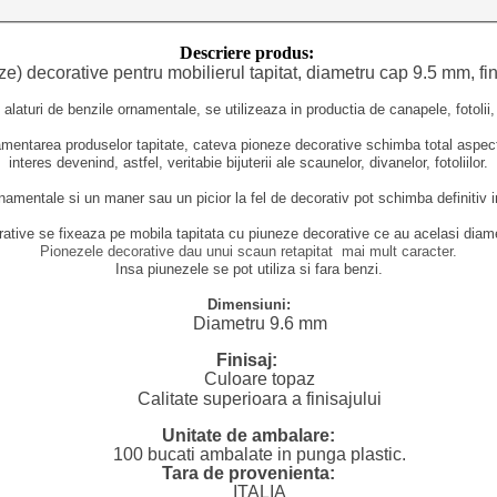
Descriere produs:
e) decorative pentru mobilierul tapitat, diametru cap 9.5 mm, f
alaturi de benzile ornamentale, se utilizeaza in productia de canapele, fotolii,
ornamentarea produselor tapitate, cateva pioneze decorative schimba total aspectu
interes
devenind, astfel, veritabie bijuterii ale scaunelor, divanelor, fotoliilor.
amentale si un maner sau un picior la fel de decorativ pot schimba definitiv 
ative se fixeaza pe mobila tapitata cu piuneze decorative ce au acelasi diamet
Pionezele decorative dau unui scaun retapitat mai mult caracter.
Insa piunezele se pot utiliza si fara benzi.
Dimensiuni:
Diametru 9.6 mm
Finisaj:
Culoare topaz
Calitate superioara a finisajului
Unitate de ambalare:
100 bucati ambalate in punga plastic.
Tara de provenienta:
ITALIA