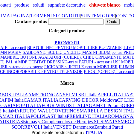
outati
produse
solutii
suprafete decorative
chiuvete blanco
mobil
RIMA PAGINA
|
TERMENI SI CONDITII
|
SUNTEM GDPR
|
CONTA
Cautare produs
Categorii produse
PROMOTII
IE - accesorii
BLATURI HPC PENTRU MOBILILIER BUCATARIE, LIVI
LEMN MASIV
SABLOANE, SCULE, UNELTE, MASINI BLUM pentru PRE
MANERE, BUTONI, AGATATORI (CUIERE), CHEI, ORNAMENTE
MATE
SIT, PAL si MDF DEBITAT
DRESSING-uri si PATURI - accesorii
USI MOBILI
R-sisteme de extragere
PICIOARE si ROTILE pentru MOBILIER
ILUMIN
ICE INCORPORABILE PENTRU TELEVIZOR
BIROU (OFFICE) - accesorii
Marca
BOS ITALIA
AMSTRONG
ANSELMI SRL Italia
APELL ITALIA
AT
AFIM Italia
CAMAR ITALIA
CARVING DECOR Moldova
CF LIG
LGARIA
FOP ITALIA
FOUR WINDS ITALIA
GAMET Polonia
GIEF
Italia
MARBURG WALLCOVERINGS
MARELLA DESIGN ITAL
AMAR ITALIA
POLIPLAST Italia
PREMLINE ITALIA
ROMAGNAPL
 AUSTRIA
Sistemas y Complementos de Herrajes SL SPANIA
SMEG 
SCORREVOLI Italia
VENSET Danemarca
Zambaiti Parati
Produse ale producatorului /
ITALIA