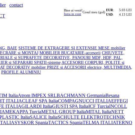
ier
contact
EUR
:
5.03 LEI
Bine ai venit!
Cosul meu (gol)
Intra in cont
USD
:
4.13 LEI
CT
NG, BAIE
SISTEME DE EXTRAGERE SI EXTENSIE MESE mobilier
LECRARE si MONTAJ
MOBILIER BUCATARIE-accesorii
CHIUVETE,
RIALE si SUPRAFETE DECORATIVE, PANOURI MDF, HDF, PAL,
ER si SEPARARI SPATII-sisteme
ACCESORII CORPURI, POLITE si
AT DECORATIV mobilier
PRIZE si ACCESORII electrice, MULTIMEDIA,
PROFILE ALUMINIU
IM Italia
Atrom IMPEX SRL
BACHMANN Germania
Besana
HT ITALIA
CLEAF SPA Italia
COMPAGNUCCI ITALIA
EFFEGI
FE ITALIA
GILARDI Italia
GIUSTI SPA Italia
ICF Turcia
INCOLL
IA
MEKAPPA Turcia
METAL GROUP Italia
MITAL Italia
NETT
ASTIC Italia
SALICE Italia
SCHULTE ELEKTROTECHNIK
ITALIA
SYSKOR Spania
TACTICS Spania
TELMA ITALIA
TERNO