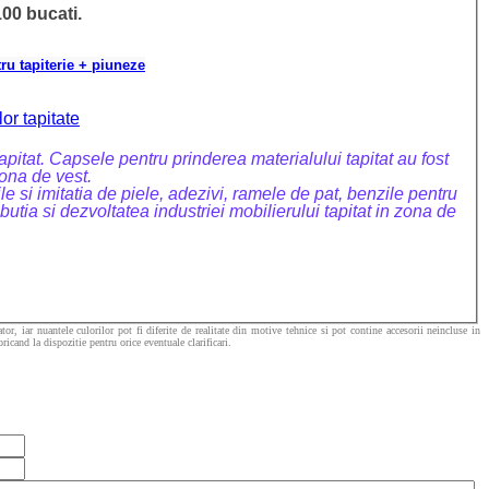
00 bucati.
u tapiterie + piuneze
or tapitate
tapitat. Capsele pentru prinderea materialului tapitat au fost
zona de vest.
 si imitatia de piele, adezivi, ramele de pat, benzile pentru
utia si dezvoltatea industriei mobilierului tapitat in zona de
or, iar nuantele culorilor pot fi diferite de realitate din motive tehnice si pot contine accesorii neincluse in
icand la dispozitie pentru orice eventuale clarificari.