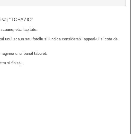
inisaj "TOPAZIO"
 scaune, etc. tapitate.
l unui scaun sau fotoliu si ii ridica considerabil appeal-ul si cota de
imaginea unui banal taburet.
ru si finisaj.