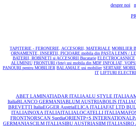
despre noi
n
P
TAPITERIE - FERONERIE, ACCESORII, MATERIALE
MOBILIER BA
ORNAMENTE, INSERTII, PICIOARE mobila din PASTA LEMN / 
BATERII, ROBINETI si ACCESORII Bucatarie
ELECTROCASNICE
ALUMINIU
FRONTURI (fete) usi mobila din MDF INFOLIAT, VOP
PANOURI pentru MOBILIER
BALAMALE usi mobilier
SERTARE MOBILIE
IT
LIFTURI ELECTR
ABET LAMINATI
ADAR ITALIA
ALU STYLE ITALIA
AM
Italia
BLANCO GERMANIA
BLUM AUSTRIA
BOLIS ITALIA
C
BREVETTI Italia
EGGER Austria
ELICA ITALIA
FAT LTD BU
ITALIA
INOXA ITALIA
ITALIA
LOCATELLI ITALIA
MAFOS 
FRONT
NORSCAN Suedia
ORIENT
P+S INTERNATIONAL
P
GERMANIA
SCILM ITALIA
SIBU AUSTRIA
SIIM ITALIA
SIRO